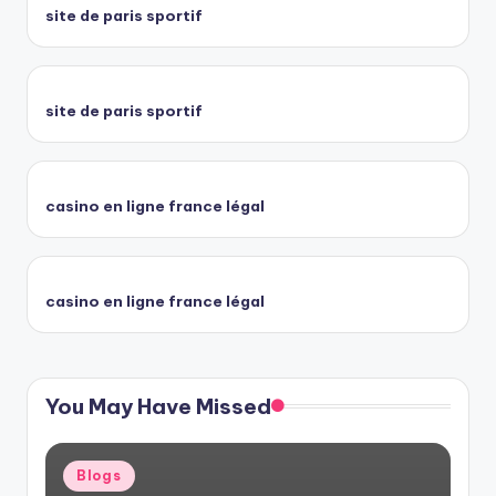
site de paris sportif
site de paris sportif
casino en ligne france légal
casino en ligne france légal
You May Have Missed
Posted
Blogs