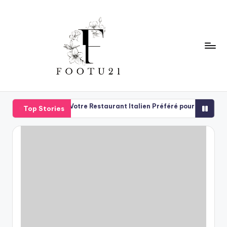
Skip
to
content
f
o
Pizza Brax : Votre Restaurant Italien Préféré pour une Pizza à Agen
Top Stories
o
t
u
2
1