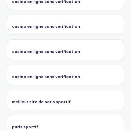
casino en ligne sans verification
casino en ligne sans verification
casino en ligne sans verification
casino en ligne sans verification
meilleur site de paris sportif
paris sportif