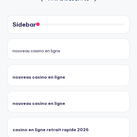
Posts
PREVIOUS
NEXT
PAGE
PAGE
pagination
Sidebar
nouveau casino en ligne
nouveau casino en ligne
nouveau casino en ligne
casino en ligne retrait rapide 2026