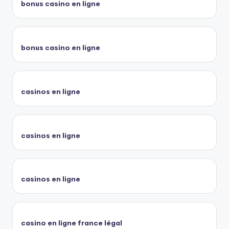
bonus casino en ligne
bonus casino en ligne
casinos en ligne
casinos en ligne
casinos en ligne
casino en ligne france légal