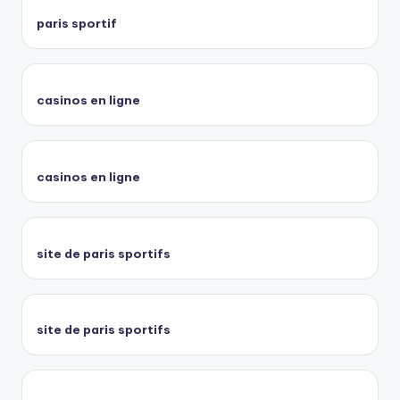
paris sportif
casinos en ligne
casinos en ligne
site de paris sportifs
site de paris sportifs