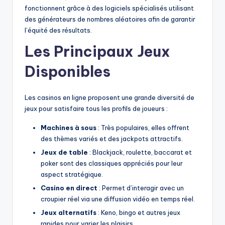
fonctionnent grâce à des logiciels spécialisés utilisant
des générateurs de nombres aléatoires afin de garantir
l’équité des résultats.
Les Principaux Jeux
Disponibles
Les casinos en ligne proposent une grande diversité de
jeux pour satisfaire tous les profils de joueurs :
Machines à sous
: Très populaires, elles offrent
des thèmes variés et des jackpots attractifs.
Jeux de table
: Blackjack, roulette, baccarat et
poker sont des classiques appréciés pour leur
aspect stratégique.
Casino en direct
: Permet d’interagir avec un
croupier réel via une diffusion vidéo en temps réel.
Jeux alternatifs
: Keno, bingo et autres jeux
rapides pour varier les plaisirs.