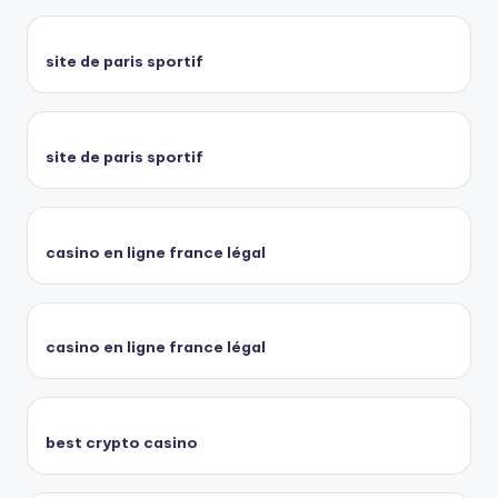
site de paris sportif
site de paris sportif
casino en ligne france légal
casino en ligne france légal
best crypto casino