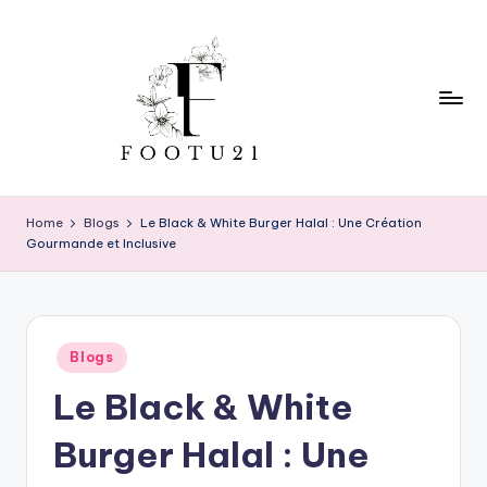
Skip
to
content
f
o
Home
Blogs
Le Black & White Burger Halal : Une Création
Gourmande et Inclusive
o
t
u
Posted
2
Blogs
in
Le Black & White
1
Burger Halal : Une