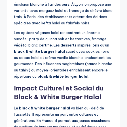
émulsion blanche à l’ail des ours. À Lyon, on propose une
variante avec merguez halal et fromage de chèvre blanc
frais. À Paris, des établissements créent des éditions
spéciales avec kefta halal ou falafels noirs.
Les options véganes halal rencontrent un énorme
succès : patty de quinoa noir et betteraves, fromage
végétal blanc certifié. Les desserts inspirés, tels qu’un
black & white burger halal
sucré avec cookies noirs
au cacao halal et crème vanille blanche, enchantent les
gourmands. Des influences maghrébines (sauce blanche
au tahini) ou moyen-orientales enrichissent encore le
répertoire du
black & white burger halal
.
Impact Culturel et Social du
Black & White Burger Halal
Le
black & white burger halal
va bien au-delà de
l’assiette. Il représente un pont entre cultures et
générations. En France, il permet aux jeunes musulmans
de profiter de burgers modernes et esthétiques sans