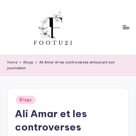
Skip
to
content
f
o
Home
Blogs
Ali Amar et les controverses entourant son
journalism
o
t
u
Posted
2
Blogs
in
Ali Amar et les
1
controverses