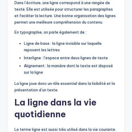
Dans l’écriture, une ligne correspond à une rangée de
texte. Elle est utilisée pour structurer les paragraphes
et faciliter la lecture. Une bonne organisation des lignes
permet une meilleure compréhension du contenu.
En typographie, on parle également de :
Ligne de base : la ligne invisible sur laquelle
reposent les lettres
Interligne : l’espace entre deux lignes de texte
Alignement : la manière dont le texte est disposé
sur la ligne
La ligne joue donc un rôle essentiel dans la lisibilité et la
présentation d’un texte.
La ligne dans la vie
quotidienne
Le terme ligne est aussi très utilisé dans la vie courante.