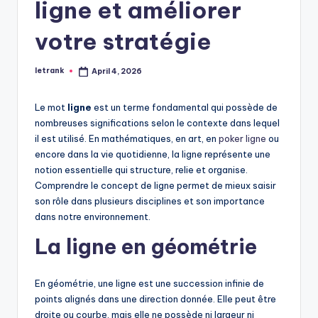
ligne et améliorer
votre stratégie
letrank
April 4, 2026
Posted
by
Le mot
ligne
est un terme fondamental qui possède de
nombreuses significations selon le contexte dans lequel
il est utilisé. En mathématiques, en art, en
poker ligne
ou
encore dans la vie quotidienne, la ligne représente une
notion essentielle qui structure, relie et organise.
Comprendre le concept de ligne permet de mieux saisir
son rôle dans plusieurs disciplines et son importance
dans notre environnement.
La ligne en géométrie
En géométrie, une ligne est une succession infinie de
points alignés dans une direction donnée. Elle peut être
droite ou courbe, mais elle ne possède ni largeur ni