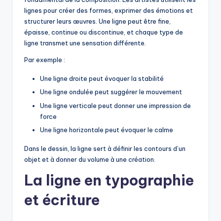
lignes pour créer des formes, exprimer des émotions et
structurer leurs œuvres. Une ligne peut être fine,
épaisse, continue ou discontinue, et chaque type de
ligne transmet une sensation différente.
Par exemple :
Une ligne droite peut évoquer la stabilité
Une ligne ondulée peut suggérer le mouvement
Une ligne verticale peut donner une impression de
force
Une ligne horizontale peut évoquer le calme
Dans le dessin, la ligne sert à définir les contours d’un
objet et à donner du volume à une création.
La ligne en typographie
et écriture