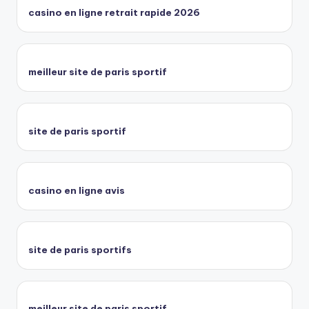
casino en ligne retrait rapide 2026
meilleur site de paris sportif
site de paris sportif
casino en ligne avis
site de paris sportifs
meilleur site de paris sportif