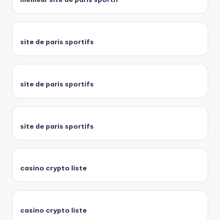
site de paris sportifs
site de paris sportifs
site de paris sportifs
casino crypto liste
casino crypto liste