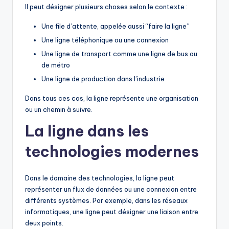
Il peut désigner plusieurs choses selon le contexte :
Une file d’attente, appelée aussi “faire la ligne”
Une ligne téléphonique ou une connexion
Une ligne de transport comme une ligne de bus ou
de métro
Une ligne de production dans l’industrie
Dans tous ces cas, la ligne représente une organisation
ou un chemin à suivre.
La ligne dans les
technologies modernes
Dans le domaine des technologies, la ligne peut
représenter un flux de données ou une connexion entre
différents systèmes. Par exemple, dans les réseaux
informatiques, une ligne peut désigner une liaison entre
deux points.