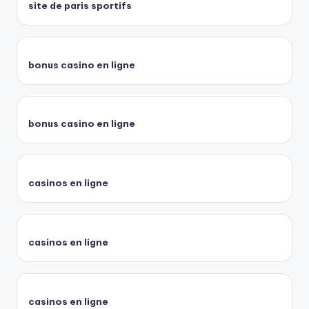
site de paris sportifs
bonus casino en ligne
bonus casino en ligne
casinos en ligne
casinos en ligne
casinos en ligne