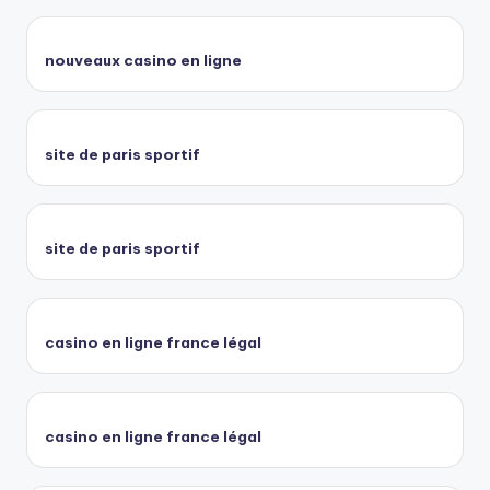
nouveaux casino en ligne
site de paris sportif
site de paris sportif
casino en ligne france légal
casino en ligne france légal