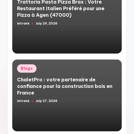
Trattoria Pasta Pizza Brax : Votre
Restaurant Italien Préféré pour une
Pizza à Agen (47000)
letrank
July 29, 2026
Posted
by
Posted
Blogs
in
ChaletPro : votre partenaire de
confiance pour la construction bois en
France
letrank
July 27, 2026
Posted
by