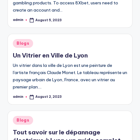
gambling products. To access 8Xbet, users need to
create an account and…
admin
August 5, 2023
Posted
by
Posted
Blogs
in
Un Vitrier en Ville de Lyon
Un vitrier dans la ville de Lyon est une peinture de
l'artiste français Claude Monet. Le tableau représente un
paysage urbain de Lyon, France, avec un vitrier au
premier plan.…
admin
August 2, 2023
Posted
by
Posted
Blogs
in
Tout savoir sur le dépannage