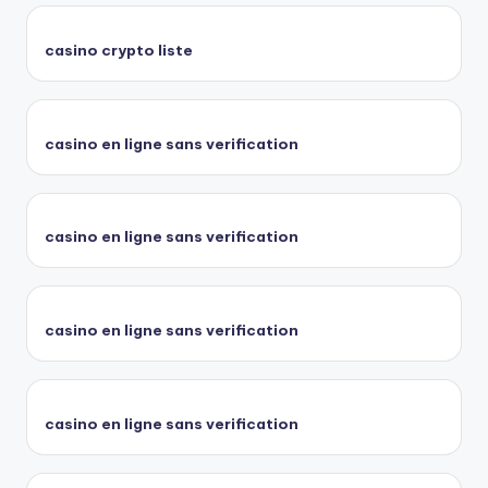
casino crypto liste
casino en ligne sans verification
casino en ligne sans verification
casino en ligne sans verification
casino en ligne sans verification