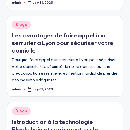
admin
July 31, 2023
Posted
by
Posted
Blogs
in
Les avantages de faire appel à un
serrurier à Lyon pour sécuriser votre
domicile
Pourquoi faire appel à un serrurier à Lyon pour sécuriser
votre domicile ?La sécurité de notre domicile est une
préoccupation essentielle, et il est primordial de prendre
des mesures adéquates…
admin
July 31, 2023
Posted
by
Posted
Blogs
in
Introduction à la technologie
Blockchain et son impact sur le