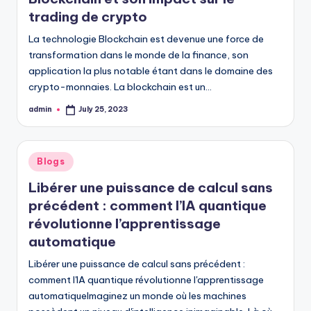
trading de crypto
La technologie Blockchain est devenue une force de
transformation dans le monde de la finance, son
application la plus notable étant dans le domaine des
crypto-monnaies. La blockchain est un…
admin
July 25, 2023
Posted
by
Posted
Blogs
in
Libérer une puissance de calcul sans
précédent : comment l’IA quantique
révolutionne l’apprentissage
automatique
Libérer une puissance de calcul sans précédent :
comment l'IA quantique révolutionne l'apprentissage
automatiqueImaginez un monde où les machines