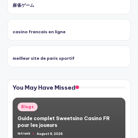
麻雀ゲーム
casino francais en ligne
meilleur site de paris sportif
You May Have Missed
Posted
Blogs
in
Guide complet Sweetsino Casino FR
pour les joueurs
letrank
August 8, 2026
Posted