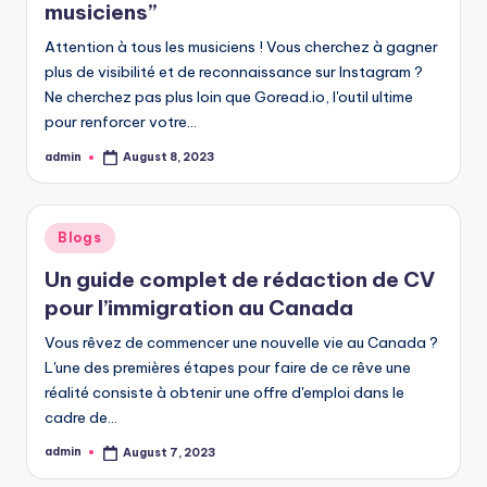
musiciens”
Attention à tous les musiciens ! Vous cherchez à gagner
plus de visibilité et de reconnaissance sur Instagram ?
Ne cherchez pas plus loin que Goread.io, l'outil ultime
pour renforcer votre…
admin
August 8, 2023
Posted
by
Posted
Blogs
in
Un guide complet de rédaction de CV
pour l’immigration au Canada
Vous rêvez de commencer une nouvelle vie au Canada ?
L'une des premières étapes pour faire de ce rêve une
réalité consiste à obtenir une offre d'emploi dans le
cadre de…
admin
August 7, 2023
Posted
by