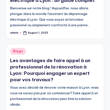
électrique à Lyon : un guide complet
Bienvenue sur notre blog ! Aujourd'hui, nous allons
plonger dans le monde fascinant du dépannage
électrique à Lyon. Que vous soyez un bricoleur
passionné ou simplement confronté à une panne…
admin
August 1, 2023
Posted
by
Posted
Blogs
in
Les avantages de faire appel à un
professionnel de la rénovation à
Lyon: Pourquoi engager un expert
pour vos travaux?
Vous avez décidé de rénover votre maison à Lyon, mais
vous ne savez pas par où commencer? Faire appel à un
professionnel de la rénovation peut être la solution
idéale…