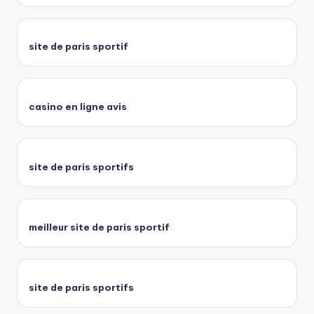
site de paris sportif
casino en ligne avis
site de paris sportifs
meilleur site de paris sportif
site de paris sportifs