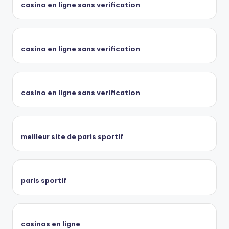
casino en ligne sans verification
casino en ligne sans verification
casino en ligne sans verification
meilleur site de paris sportif
paris sportif
casinos en ligne