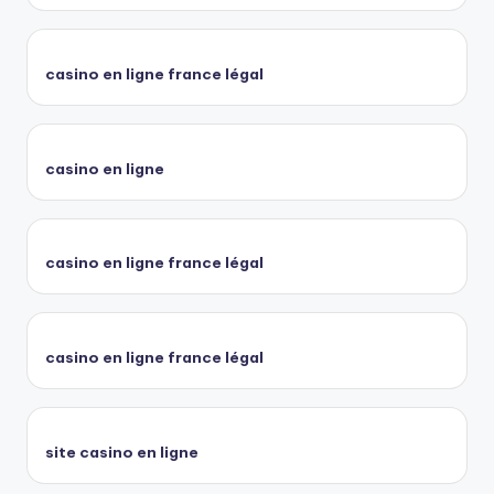
casino en ligne france légal
casino en ligne
casino en ligne france légal
casino en ligne france légal
site casino en ligne