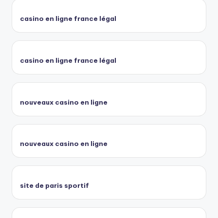
casino en ligne france légal
casino en ligne france légal
nouveaux casino en ligne
nouveaux casino en ligne
site de paris sportif