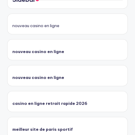
nouveau casino en ligne
nouveau casino en ligne
nouveau casino en ligne
casino en ligne retrait rapide 2026
meilleur site de paris sportif