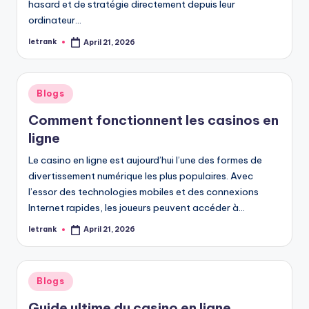
hasard et de stratégie directement depuis leur
ordinateur…
letrank
April 21, 2026
Posted
by
Posted
Blogs
in
Comment fonctionnent les casinos en
ligne
Le casino en ligne est aujourd’hui l’une des formes de
divertissement numérique les plus populaires. Avec
l’essor des technologies mobiles et des connexions
Internet rapides, les joueurs peuvent accéder à…
letrank
April 21, 2026
Posted
by
Posted
Blogs
in
Guide ultime du casino en ligne