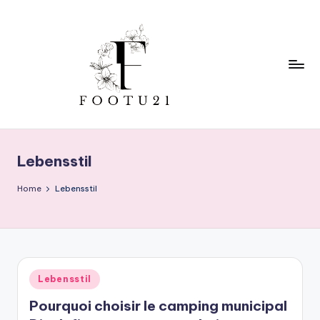
Skip
to
content
f
o
Lebensstil
o
t
Home
Lebensstil
u
2
1
Posted
Lebensstil
in
Pourquoi choisir le camping municipal