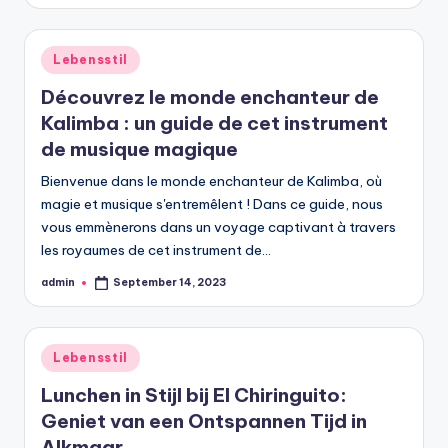
by
Posted
Lebensstil
in
Découvrez le monde enchanteur de
Kalimba : un guide de cet instrument
de musique magique
Bienvenue dans le monde enchanteur de Kalimba, où
magie et musique s'entremêlent ! Dans ce guide, nous
vous emmènerons dans un voyage captivant à travers
les royaumes de cet instrument de…
admin
September 14, 2023
Posted
by
Posted
Lebensstil
in
Lunchen in Stijl bij El Chiringuito:
Geniet van een Ontspannen Tijd in
Alkmaar