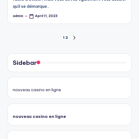
qu'il se démarque…
admin
April 11, 2023
Posted
by
Posts
1
2
NEXT
PAGE
pagination
Sidebar
nouveau casino en ligne
nouveau casino en ligne