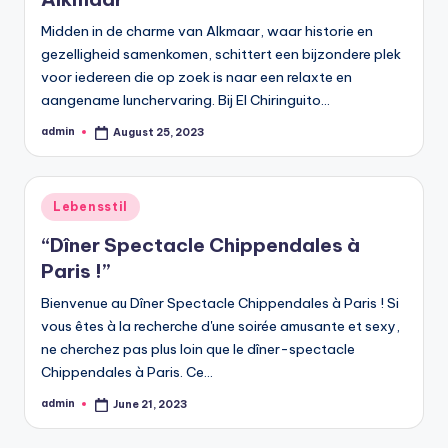
Midden in de charme van Alkmaar, waar historie en
gezelligheid samenkomen, schittert een bijzondere plek
voor iedereen die op zoek is naar een relaxte en
aangename lunchervaring. Bij El Chiringuito…
admin
August 25, 2023
Posted
by
Posted
Lebensstil
in
“Dîner Spectacle Chippendales à
Paris !”
Bienvenue au Dîner Spectacle Chippendales à Paris ! Si
vous êtes à la recherche d'une soirée amusante et sexy,
ne cherchez pas plus loin que le dîner-spectacle
Chippendales à Paris. Ce…
admin
June 21, 2023
Posted
by