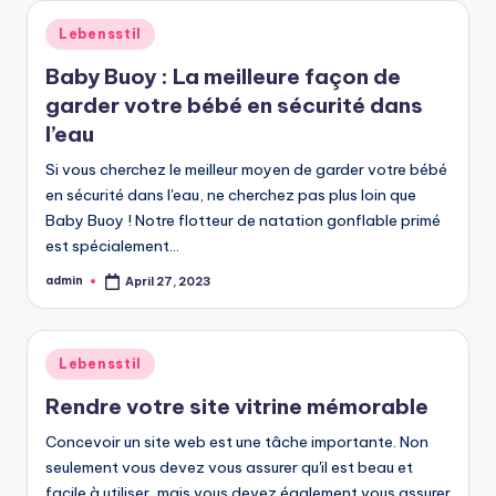
Posted
Lebensstil
in
Baby Buoy : La meilleure façon de
garder votre bébé en sécurité dans
l’eau
Si vous cherchez le meilleur moyen de garder votre bébé
en sécurité dans l'eau, ne cherchez pas plus loin que
Baby Buoy ! Notre flotteur de natation gonflable primé
est spécialement…
admin
April 27, 2023
Posted
by
Posted
Lebensstil
in
Rendre votre site vitrine mémorable
Concevoir un site web est une tâche importante. Non
seulement vous devez vous assurer qu'il est beau et
facile à utiliser, mais vous devez également vous assurer