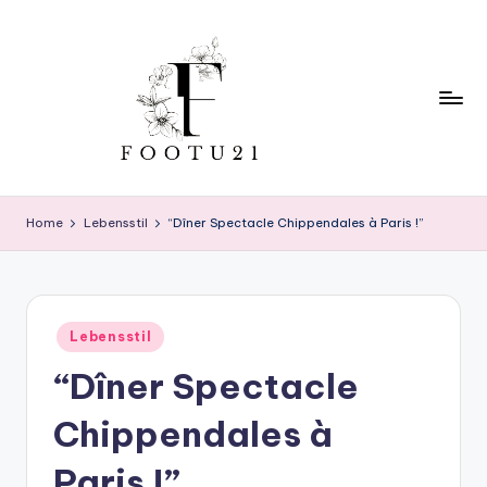
Skip
to
content
f
o
Home
Lebensstil
“Dîner Spectacle Chippendales à Paris !”
o
t
u
Posted
Lebensstil
in
2
“Dîner Spectacle
1
Chippendales à
Paris !”