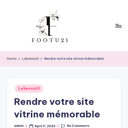
Skip
to
content
f
o
Home
Lebensstil
Rendre votre site vitrine mémorable
o
t
u
Posted
Lebensstil
in
2
Rendre votre site
1
vitrine mémorable
No Comments
admin
April 11, 2023
Posted