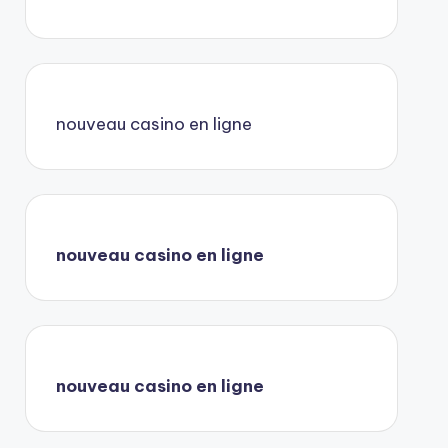
nouveau casino en ligne
nouveau casino en ligne
nouveau casino en ligne