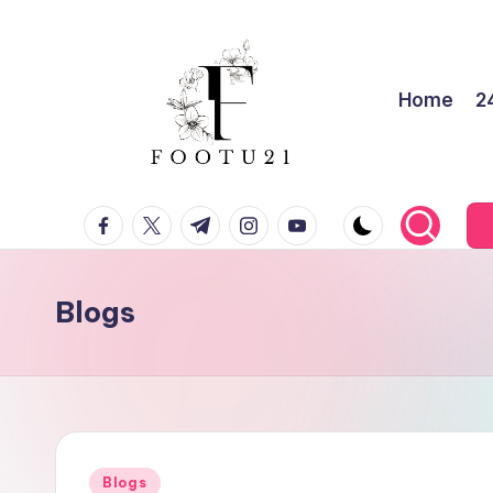
Skip
to
Home
2
content
f
facebook.com
twitter.com
t.me
instagram.com
youtube.com
o
o
Blogs
t
u
2
1
Posted
Blogs