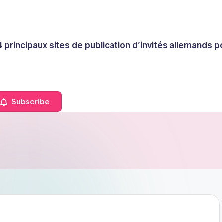
4 principaux sites de publication d’invités allemands
Subscribe