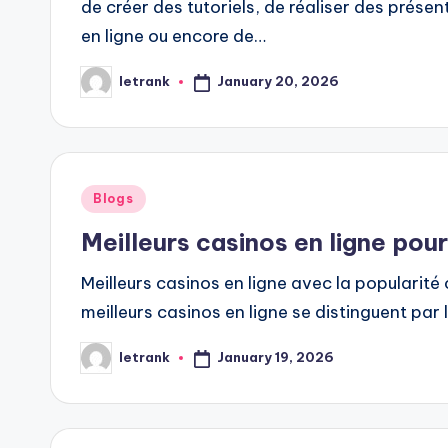
de créer des tutoriels, de réaliser des présen
en ligne ou encore de…
January 20, 2026
letrank
Posted
by
Posted
Blogs
in
Meilleurs casinos en ligne pou
Meilleurs casinos en ligne avec la popularité 
meilleurs casinos en ligne se distinguent par le
January 19, 2026
letrank
Posted
by