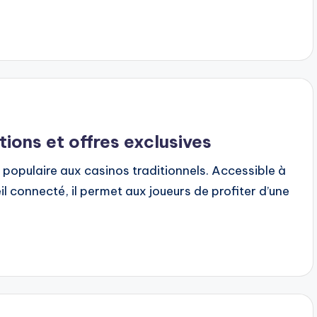
tions et offres exclusives
 populaire aux casinos traditionnels. Accessible à
l connecté, il permet aux joueurs de profiter d’une