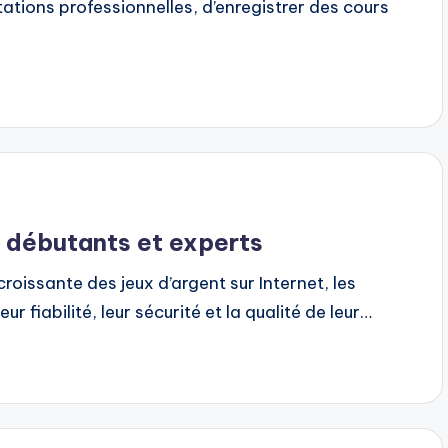
tations professionnelles, d’enregistrer des cours
r débutants et experts
croissante des jeux d’argent sur Internet, les
ur fiabilité, leur sécurité et la qualité de leur…