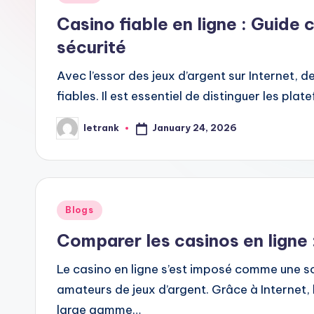
in
Casino fiable en ligne : Guide
sécurité
Avec l’essor des jeux d’argent sur Internet, 
fiables. Il est essentiel de distinguer les pl
January 24, 2026
letrank
Posted
by
Posted
Blogs
in
Comparer les casinos en ligne :
Le casino en ligne s’est imposé comme une so
amateurs de jeux d’argent. Grâce à Internet,
large gamme…