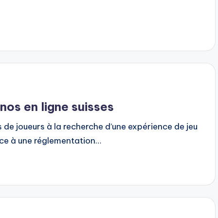
nos en ligne suisses
us de joueurs à la recherche d’une expérience de jeu
râce à une réglementation…