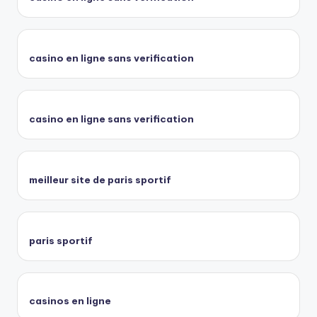
casino en ligne sans verification
casino en ligne sans verification
meilleur site de paris sportif
paris sportif
casinos en ligne