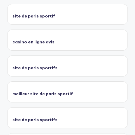
site de paris sportif
casino en ligne avis
site de paris sportifs
meilleur site de paris sportif
site de paris sportifs