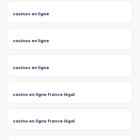
casinos en ligne
casinos en ligne
casinos en ligne
casino en ligne france légal
casino en ligne france légal