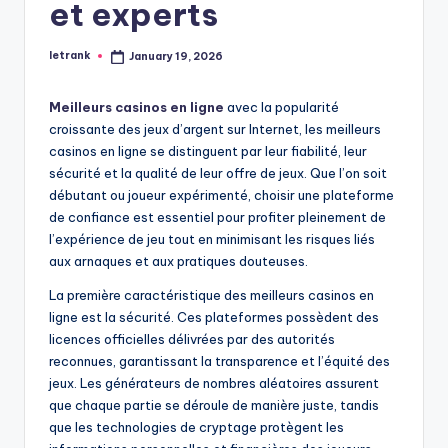
et experts
letrank
January 19, 2026
Posted
by
Meilleurs casinos en ligne
avec la popularité
croissante des jeux d’argent sur Internet, les meilleurs
casinos en ligne se distinguent par leur fiabilité, leur
sécurité et la qualité de leur offre de jeux. Que l’on soit
débutant ou joueur expérimenté, choisir une plateforme
de confiance est essentiel pour profiter pleinement de
l’expérience de jeu tout en minimisant les risques liés
aux arnaques et aux pratiques douteuses.
La première caractéristique des meilleurs casinos en
ligne est la sécurité. Ces plateformes possèdent des
licences officielles délivrées par des autorités
reconnues, garantissant la transparence et l’équité des
jeux. Les générateurs de nombres aléatoires assurent
que chaque partie se déroule de manière juste, tandis
que les technologies de cryptage protègent les