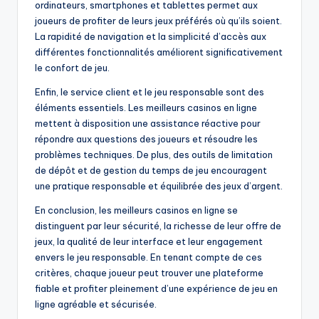
ordinateurs, smartphones et tablettes permet aux
joueurs de profiter de leurs jeux préférés où qu’ils soient.
La rapidité de navigation et la simplicité d’accès aux
différentes fonctionnalités améliorent significativement
le confort de jeu.
Enfin, le service client et le jeu responsable sont des
éléments essentiels. Les meilleurs casinos en ligne
mettent à disposition une assistance réactive pour
répondre aux questions des joueurs et résoudre les
problèmes techniques. De plus, des outils de limitation
de dépôt et de gestion du temps de jeu encouragent
une pratique responsable et équilibrée des jeux d’argent.
En conclusion, les meilleurs casinos en ligne se
distinguent par leur sécurité, la richesse de leur offre de
jeux, la qualité de leur interface et leur engagement
envers le jeu responsable. En tenant compte de ces
critères, chaque joueur peut trouver une plateforme
fiable et profiter pleinement d’une expérience de jeu en
ligne agréable et sécurisée.