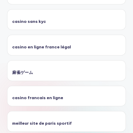
casino sans kyc
casino en ligne france légal
麻雀ゲーム
casino francais en ligne
meilleur site de paris sportif