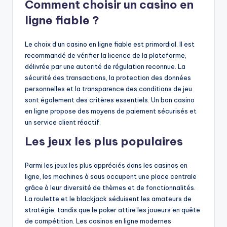
Comment choisir un casino en
ligne fiable ?
Le choix d’un casino en ligne fiable est primordial. Il est
recommandé de vérifier la licence de la plateforme,
délivrée par une autorité de régulation reconnue. La
sécurité des transactions, la protection des données
personnelles et la transparence des conditions de jeu
sont également des critères essentiels. Un bon casino
en ligne propose des moyens de paiement sécurisés et
un service client réactif.
Les jeux les plus populaires
Parmi les jeux les plus appréciés dans les casinos en
ligne, les machines à sous occupent une place centrale
grâce à leur diversité de thèmes et de fonctionnalités.
La roulette et le blackjack séduisent les amateurs de
stratégie, tandis que le poker attire les joueurs en quête
de compétition. Les casinos en ligne modernes