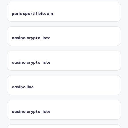
paris sportif bitcoin
casino crypto liste
casino crypto liste
casino live
casino crypto liste