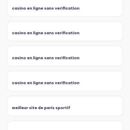
casino en ligne sans verification
casino en ligne sans verification
casino en ligne sans verification
casino en ligne sans verification
meilleur site de paris sportif