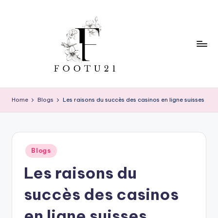
Skip
to
content
f
o
Home
Blogs
Les raisons du succès des casinos en ligne suisses
o
t
u
Posted
Blogs
in
2
Les raisons du
1
succès des casinos
en ligne suisses