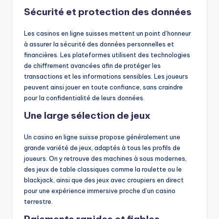
Sécurité et protection des données
Les casinos en ligne suisses mettent un point d’honneur
à assurer la sécurité des données personnelles et
financières. Les plateformes utilisent des technologies
de chiffrement avancées afin de protéger les
transactions et les informations sensibles. Les joueurs
peuvent ainsi jouer en toute confiance, sans craindre
pour la confidentialité de leurs données.
Une large sélection de jeux
Un casino en ligne suisse propose généralement une
grande variété de jeux, adaptés à tous les profils de
joueurs. On y retrouve des machines à sous modernes,
des jeux de table classiques comme la roulette ou le
blackjack, ainsi que des jeux avec croupiers en direct
pour une expérience immersive proche d’un casino
terrestre.