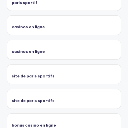
paris sportif
casinos en ligne
casinos en ligne
site de paris sportifs
site de paris sportifs
bonus casino en ligne