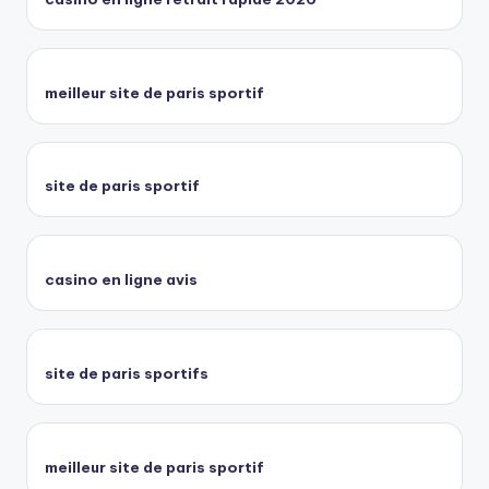
meilleur site de paris sportif
site de paris sportif
casino en ligne avis
site de paris sportifs
meilleur site de paris sportif