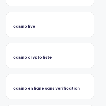
casino live
casino crypto liste
casino en ligne sans verification