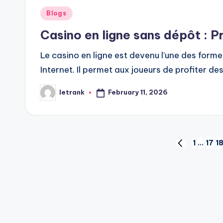
Posted
Blogs
in
Casino en ligne sans dépôt : Pr
Le casino en ligne est devenu l’une des forme
Internet. Il permet aux joueurs de profiter de
February 11, 2026
letrank
Posted
by
Posts
1
…
17
1
PREVIOUS
PAGE
pagination