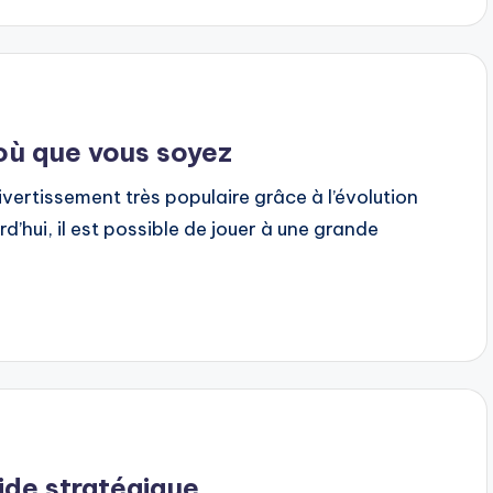
 où que vous soyez
vertissement très populaire grâce à l’évolution
d’hui, il est possible de jouer à une grande
uide stratégique