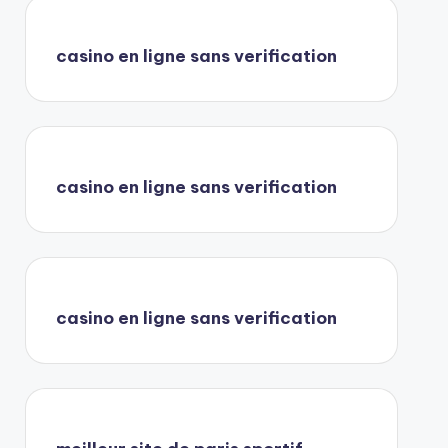
casino en ligne sans verification
casino en ligne sans verification
casino en ligne sans verification