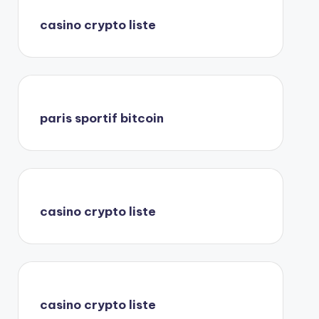
casino crypto liste
paris sportif bitcoin
casino crypto liste
casino crypto liste