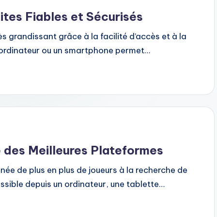
ites Fiables et Sécurisés
s grandissant grâce à la facilité d’accès et à la
n ordinateur ou un smartphone permet…
e des Meilleures Plateformes
née de plus en plus de joueurs à la recherche de
ssible depuis un ordinateur, une tablette…