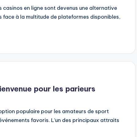
s casinos en ligne sont devenus une alternative
 face à la multitude de plateformes disponibles,
envenue pour les parieurs
 option populaire pour les amateurs de sport
événements favoris. L’un des principaux attraits