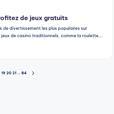
ofitez de jeux gratuits
s de divertissement les plus populaires sur
s jeux de casino traditionnels, comme la roulette,…
8
19
20
21
…
84
NEXT
PAGE