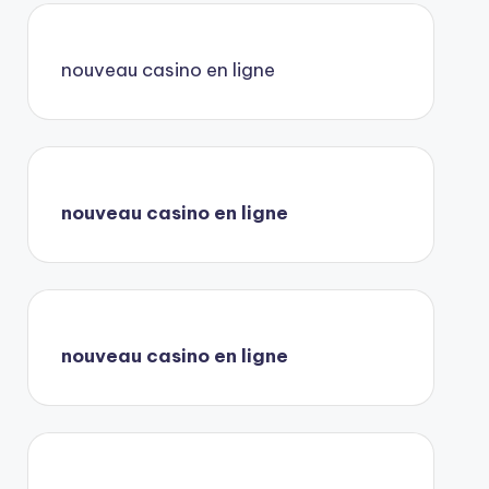
nouveau casino en ligne
nouveau casino en ligne
nouveau casino en ligne