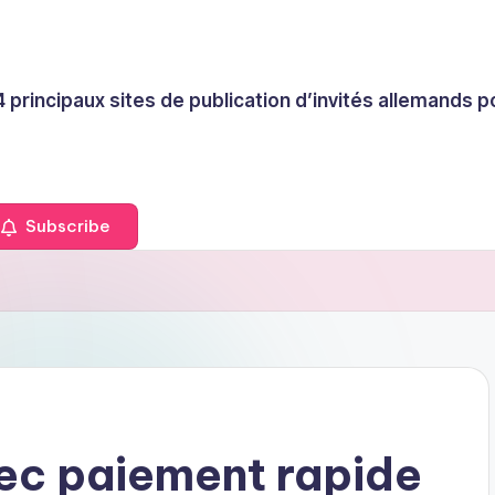
4 principaux sites de publication d’invités allemands
Subscribe
vec paiement rapide