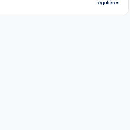
régulières