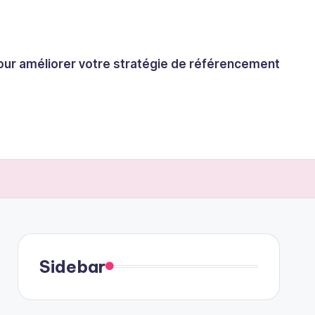
 pour améliorer votre stratégie de référencement
Sidebar