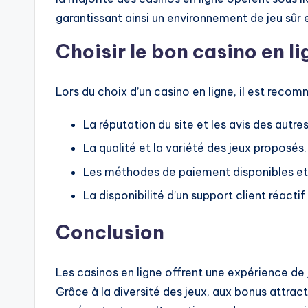
garantissant ainsi un environnement de jeu sûr 
Choisir le bon casino en l
Lors du choix d’un casino en ligne, il est recomm
La réputation du site et les avis des autres
La qualité et la variété des jeux proposés.
Les méthodes de paiement disponibles et la
La disponibilité d’un support client réacti
Conclusion
Les casinos en ligne offrent une expérience de 
Grâce à la diversité des jeux, aux bonus attracti