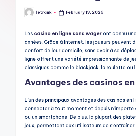
February 13, 2026
letrank
Posted
by
Les
casino en ligne sans wager
ont connu une
années. Grâce à Internet, les joueurs peuvent d
confort de leur domicile, sans avoir à se dépla
ligne offrent une variété impressionnante de je
classiques comme le blackjack, la roulette ou l
Avantages des casinos en 
L’un des principaux avantages des casinos en li
connecter à tout moment et depuis n’importe qu
ou un smartphone. De plus, la plupart des plat
jeux, permettant aux utilisateurs de s’entraîner