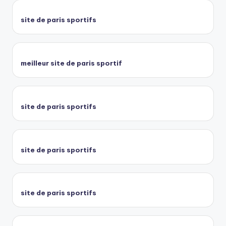
site de paris sportifs
meilleur site de paris sportif
site de paris sportifs
site de paris sportifs
site de paris sportifs