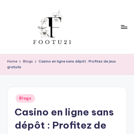
Skip
to
content
f
o
Home
Blogs
Casino en ligne sans dépôt : Profitez de jeux
gratuits
o
t
u
Posted
2
Blogs
in
Casino en ligne sans
1
dépôt : Profitez de