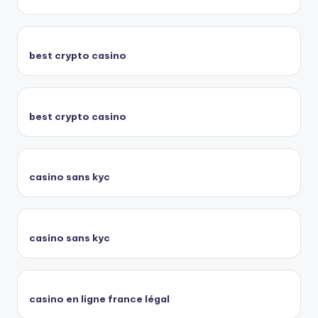
best crypto casino
best crypto casino
casino sans kyc
casino sans kyc
casino en ligne france légal