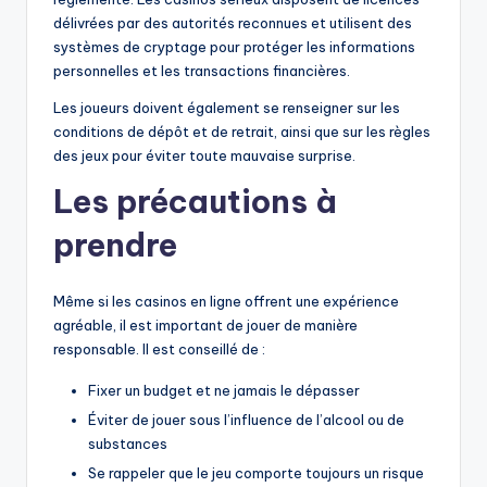
délivrées par des autorités reconnues et utilisent des
systèmes de cryptage pour protéger les informations
personnelles et les transactions financières.
Les joueurs doivent également se renseigner sur les
conditions de dépôt et de retrait, ainsi que sur les règles
des jeux pour éviter toute mauvaise surprise.
Les précautions à
prendre
Même si les casinos en ligne offrent une expérience
agréable, il est important de jouer de manière
responsable. Il est conseillé de :
Fixer un budget et ne jamais le dépasser
Éviter de jouer sous l’influence de l’alcool ou de
substances
Se rappeler que le jeu comporte toujours un risque