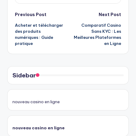
Post
Previous Post
Next Post
Acheter et télécharger
Comparatif Casino
navigation
des produits
Sans KYC : Les
numériques : Guide
Meilleures Plateformes
pratique
en Ligne
Sidebar
nouveau casino en ligne
nouveau casino en ligne