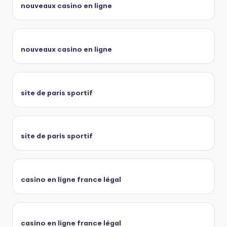
nouveaux casino en ligne
nouveaux casino en ligne
site de paris sportif
site de paris sportif
casino en ligne france légal
casino en ligne france légal