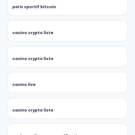
paris sportif bitcoin
casino crypto liste
casino crypto liste
casino live
casino crypto liste