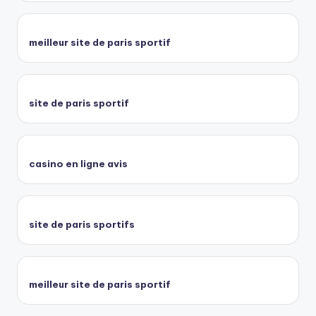
meilleur site de paris sportif
site de paris sportif
casino en ligne avis
site de paris sportifs
meilleur site de paris sportif