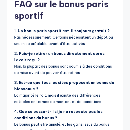
FAQ sur le bonus paris
sportif
1. Un bonus paris sportif est-il toujours gratuit ?
Pas nécessairement. Certains nécessitent un dépôt ou
une mise préalable avant d’être activés.
2. Puis-je retirer un bonus directement après
l’avoir reçu ?
Non, la plupart des bonus sont soumis à des conditions
de mise avant de pouvoir être retirés.
3. Est-ce que tous les sites proposent un bonus de
bienvenue ?
La majorité le fait, mais il existe des différences
notables en termes de montant et de conditions.
4. Que se passe-t-il si je ne respecte pas les
conditions du bonus ?
Le bonus peut être annulé, et les gains issus du bonus