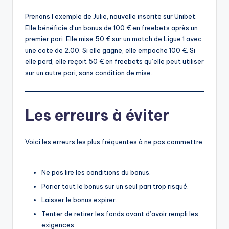
Prenons l’exemple de Julie, nouvelle inscrite sur Unibet.
Elle bénéficie d’un bonus de 100 € en freebets après un
premier pari. Elle mise 50 € sur un match de Ligue 1 avec
une cote de 2.00. Si elle gagne, elle empoche 100 €. Si
elle perd, elle reçoit 50 € en freebets qu’elle peut utiliser
sur un autre pari, sans condition de mise.
Les erreurs à éviter
Voici les erreurs les plus fréquentes à ne pas commettre
:
Ne pas lire les conditions du bonus.
Parier tout le bonus sur un seul pari trop risqué.
Laisser le bonus expirer.
Tenter de retirer les fonds avant d’avoir rempli les
exigences.