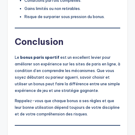
Conditions parfois complexes.
Gains limités ou non retirables.
Risque de surparier sous pression du bonus.
Conclusion
Le
bonus paris sportif
est un excellent levier pour
améliorer son expérience sur les sites de paris en ligne, à
condition d’en comprendre les mécanismes. Que vous
soyez débutant ou parieur aguerri, savoir choisir et
utiliser un bonus peut faire la différence entre une simple
expérience de jeu et une stratégie gagnante.
Rappelez-vous que chaque bonus a ses règles et que
leur bonne utilisation dépend toujours de votre discipline
et de votre compréhension des risques.