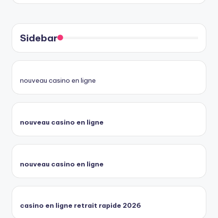
Sidebar
nouveau casino en ligne
nouveau casino en ligne
nouveau casino en ligne
casino en ligne retrait rapide 2026