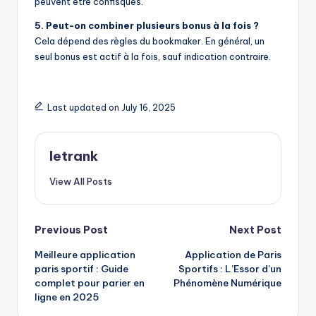
peuvent être confisqués.
5. Peut-on combiner plusieurs bonus à la fois ?
Cela dépend des règles du bookmaker. En général, un
seul bonus est actif à la fois, sauf indication contraire.
Last updated on July 16, 2025
letrank
View All Posts
Post
Previous Post
Next Post
Meilleure application
Application de Paris
navigation
paris sportif : Guide
Sportifs : L’Essor d’un
complet pour parier en
Phénomène Numérique
ligne en 2025