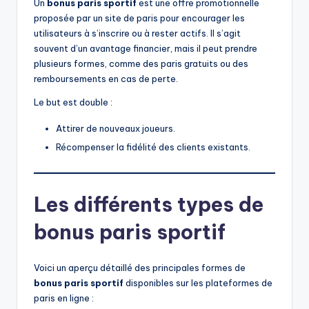
Un
bonus paris sportif
est une offre promotionnelle
proposée par un site de paris pour encourager les
utilisateurs à s’inscrire ou à rester actifs. Il s’agit
souvent d’un avantage financier, mais il peut prendre
plusieurs formes, comme des paris gratuits ou des
remboursements en cas de perte.
Le but est double :
Attirer de nouveaux joueurs.
Récompenser la fidélité des clients existants.
Les différents types de
bonus paris sportif
Voici un aperçu détaillé des principales formes de
bonus paris sportif
disponibles sur les plateformes de
paris en ligne :