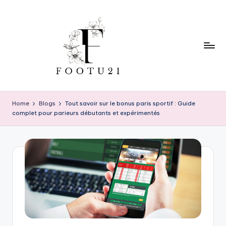
Skip
to
content
f
o
Home
Blogs
Tout savoir sur le bonus paris sportif : Guide
complet pour parieurs débutants et expérimentés
o
t
u
2
1