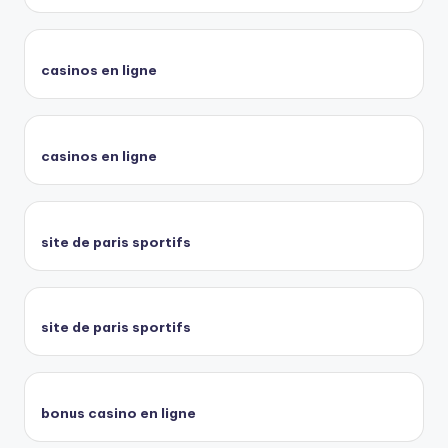
casinos en ligne
casinos en ligne
site de paris sportifs
site de paris sportifs
bonus casino en ligne