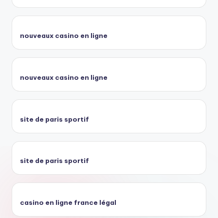
nouveaux casino en ligne
nouveaux casino en ligne
site de paris sportif
site de paris sportif
casino en ligne france légal