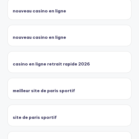
nouveau casino en ligne
nouveau casino en ligne
casino en ligne retrait rapide 2026
meilleur site de paris sportif
site de paris sportif