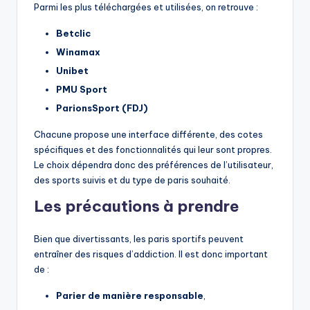
Parmi les plus téléchargées et utilisées, on retrouve :
Betclic
Winamax
Unibet
PMU Sport
ParionsSport (FDJ)
Chacune propose une interface différente, des cotes
spécifiques et des fonctionnalités qui leur sont propres.
Le choix dépendra donc des préférences de l’utilisateur,
des sports suivis et du type de paris souhaité.
Les précautions à prendre
Bien que divertissants, les paris sportifs peuvent
entraîner des risques d’addiction. Il est donc important
de :
Parier de manière responsable
,