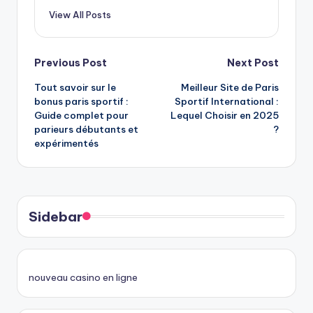
View All Posts
Post
Previous Post
Next Post
Tout savoir sur le
Meilleur Site de Paris
navigation
bonus paris sportif :
Sportif International :
Guide complet pour
Lequel Choisir en 2025
parieurs débutants et
?
expérimentés
Sidebar
nouveau casino en ligne