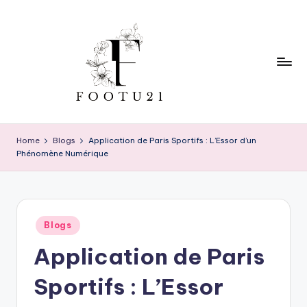
Skip
to
content
f
o
Home
Blogs
Application de Paris Sportifs : L’Essor d’un
Phénomène Numérique
o
t
u
Posted
2
Blogs
in
Application de Paris
1
Sportifs : L’Essor