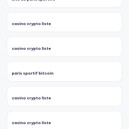
casino crypto liste
casino crypto liste
paris sportif bitcoin
casino crypto liste
casino crypto liste