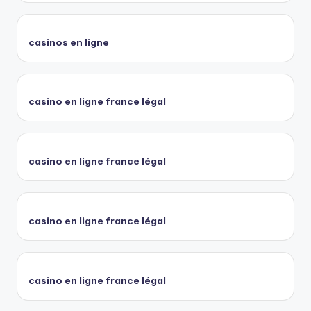
casinos en ligne
casino en ligne france légal
casino en ligne france légal
casino en ligne france légal
casino en ligne france légal