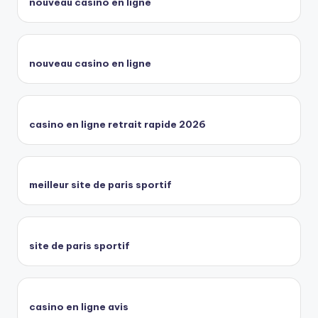
nouveau casino en ligne
nouveau casino en ligne
casino en ligne retrait rapide 2026
meilleur site de paris sportif
site de paris sportif
casino en ligne avis