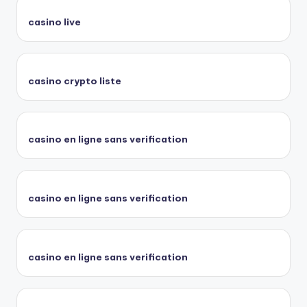
casino live
casino crypto liste
casino en ligne sans verification
casino en ligne sans verification
casino en ligne sans verification