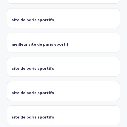
site de paris sportifs
meilleur site de paris sportif
site de paris sportifs
site de paris sportifs
site de paris sportifs