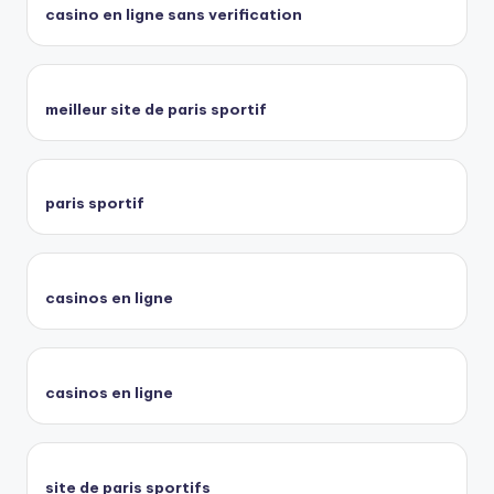
casino en ligne sans verification
meilleur site de paris sportif
paris sportif
casinos en ligne
casinos en ligne
site de paris sportifs