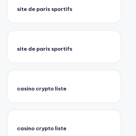
site de paris sportifs
site de paris sportifs
casino crypto liste
casino crypto liste