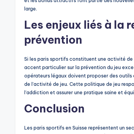
et les bonus attractifs font partie des nouvelle
large.
Les enjeux liés à la 
prévention
Si les paris sportifs constituent une activité de 
accent particulier sur la prévention du jeu exce
opérateurs légaux doivent proposer des outils 
de l’activité de jeu. Cette politique de jeu resp
l’addiction et assurer une pratique saine et équi
Conclusion
Les paris sportifs en Suisse représentent un sec