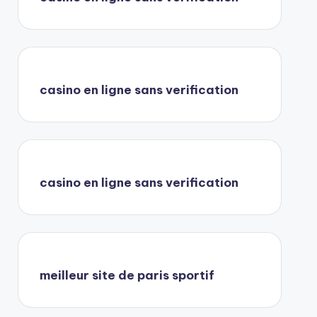
casino en ligne sans verification
casino en ligne sans verification
meilleur site de paris sportif