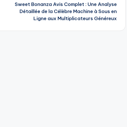
Sweet Bonanza Avis Complet : Une Analyse
Détaillée de la Célèbre Machine à Sous en
Ligne aux Multiplicateurs Généreux