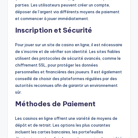
parties. Les utilisateurs peuvent créer un compte,
déposer de l’argent via différents moyens de paiement
et commencer à jouer immédiatement.
Inscription et Sécurité
Pour jouer sur un site de casino en ligne, il est nécessaire
de s’inscrire et de vérifier son identité. Les sites fiables
utilisent des protocoles de sécurité avancés, comme le
chiffrement SSL, pour protéger les données
personnelles et financières des joueurs. Il est également
conseillé de choisir des plateformes régulées par des
autorités reconnues afin de garantir un environnement
sûr.
Méthodes de Paiement
Les casinos en ligne offrent une variété de moyens de
dépôt et de retrait. Les options les plus courantes
incluent les cartes bancaires, les portefeuilles