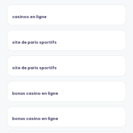
casinos en ligne
site de paris sportifs
site de paris sportifs
bonus casino en ligne
bonus casino en ligne