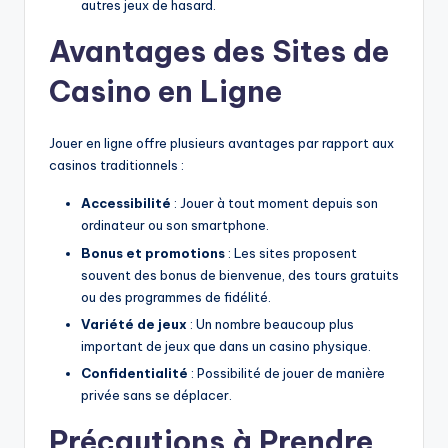
autres jeux de hasard.
Avantages des Sites de
Casino en Ligne
Jouer en ligne offre plusieurs avantages par rapport aux
casinos traditionnels :
Accessibilité
: Jouer à tout moment depuis son
ordinateur ou son smartphone.
Bonus et promotions
: Les sites proposent
souvent des bonus de bienvenue, des tours gratuits
ou des programmes de fidélité.
Variété de jeux
: Un nombre beaucoup plus
important de jeux que dans un casino physique.
Confidentialité
: Possibilité de jouer de manière
privée sans se déplacer.
Précautions à Prendre