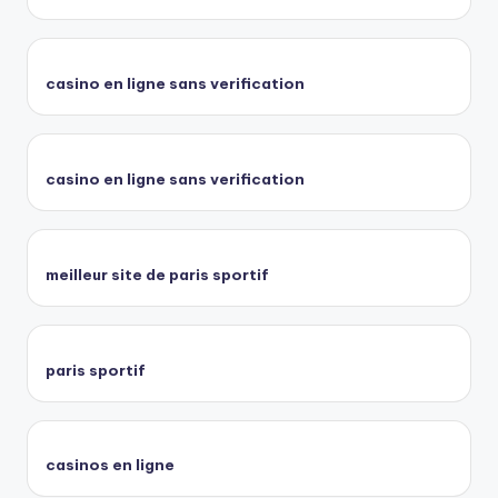
casino en ligne sans verification
casino en ligne sans verification
meilleur site de paris sportif
paris sportif
casinos en ligne