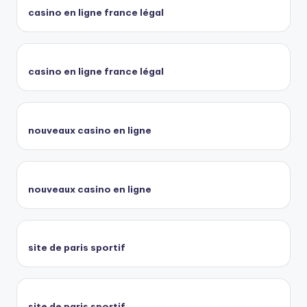
casino en ligne france légal
casino en ligne france légal
nouveaux casino en ligne
nouveaux casino en ligne
site de paris sportif
site de paris sportif