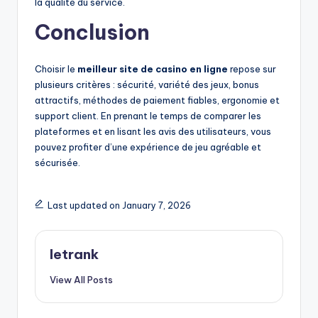
la qualité du service.
Conclusion
Choisir le
meilleur site de casino en ligne
repose sur
plusieurs critères : sécurité, variété des jeux, bonus
attractifs, méthodes de paiement fiables, ergonomie et
support client. En prenant le temps de comparer les
plateformes et en lisant les avis des utilisateurs, vous
pouvez profiter d’une expérience de jeu agréable et
sécurisée.
Last updated on January 7, 2026
letrank
View All Posts