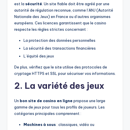
est la
sécurité
. Un site fiable doit être agréé par une
autorité de régulation reconnue, comme l’ANJ (Autorité
Nationale des Jeux) en France ou d’autres organismes
européens. Ces licences garantissent que le casino
respecte les règles strictes concernant :
La protection des données personnelles
La sécurité des transactions financières
L’équité des jeux
De plus, vérifiez que le site utilise des protocoles de
cryptage HTTPS et SSL pour sécuriser vos informations.
2. La variété des jeux
Un
bon site de casino en ligne
propose une large
gamme de jeux pour tous les profils de joueurs. Les
catégories principales comprennent :
Machines à sous
: classiques, vidéo ou