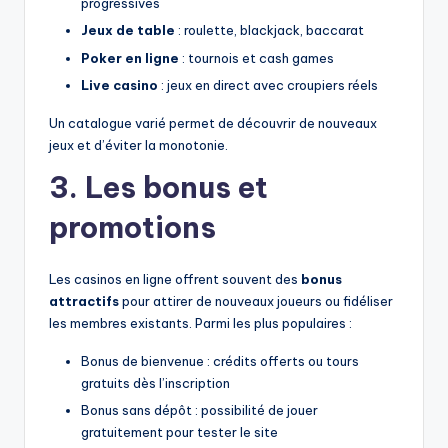
progressives
Jeux de table
: roulette, blackjack, baccarat
Poker en ligne
: tournois et cash games
Live casino
: jeux en direct avec croupiers réels
Un catalogue varié permet de découvrir de nouveaux
jeux et d’éviter la monotonie.
3. Les bonus et
promotions
Les casinos en ligne offrent souvent des
bonus
attractifs
pour attirer de nouveaux joueurs ou fidéliser
les membres existants. Parmi les plus populaires :
Bonus de bienvenue : crédits offerts ou tours
gratuits dès l’inscription
Bonus sans dépôt : possibilité de jouer
gratuitement pour tester le site