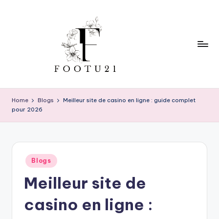
Skip
to
content
f
o
Home
Blogs
Meilleur site de casino en ligne : guide complet
pour 2026
o
t
u
Posted
2
Blogs
in
Meilleur site de
1
casino en ligne :