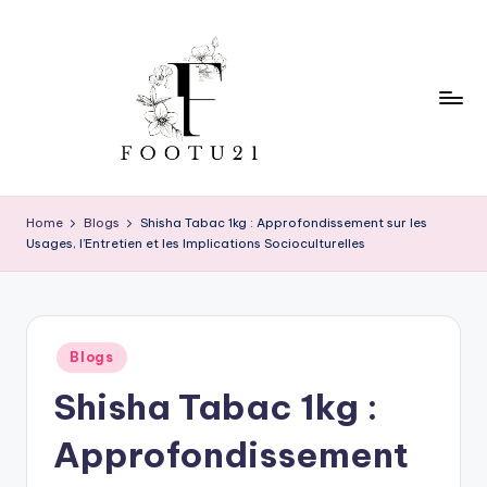
Skip
to
content
f
o
Home
Blogs
Shisha Tabac 1kg : Approfondissement sur les
Usages, l’Entretien et les Implications Socioculturelles
o
t
u
Posted
2
Blogs
in
Shisha Tabac 1kg :
1
Approfondissement