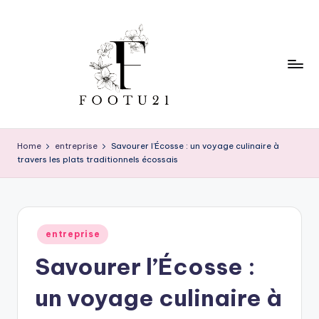
Skip
to
content
f
o
Home
entreprise
Savourer l’Écosse : un voyage culinaire à
travers les plats traditionnels écossais
o
t
u
Posted
2
entreprise
in
Savourer l’Écosse :
1
un voyage culinaire à