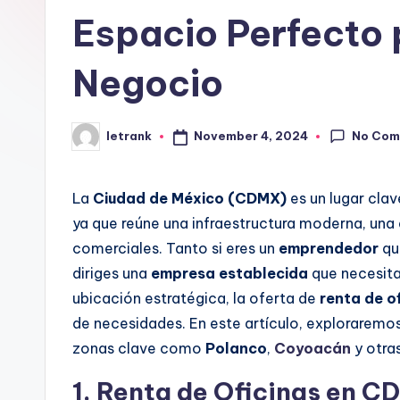
Espacio Perfecto 
Negocio
No Com
November 4, 2024
letrank
Posted
by
La
Ciudad de México (CDMX)
es un lugar clav
ya que reúne una infraestructura moderna, un
comerciales. Tanto si eres un
emprendedor
qu
diriges una
empresa establecida
que necesit
ubicación estratégica, la oferta de
renta de o
de necesidades. En este artículo, exploraremos
zonas clave como
Polanco
,
Coyoacán
y otras
1.
Renta de Oficinas en C