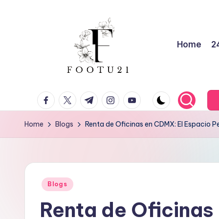
Skip
to
Home
2
content
f
facebook.com
twitter.com
t.me
instagram.com
youtube.com
o
o
Home
Blogs
Renta de Oficinas en CDMX: El Espacio P
t
u
Posted
2
Blogs
in
Renta de Oficinas
1