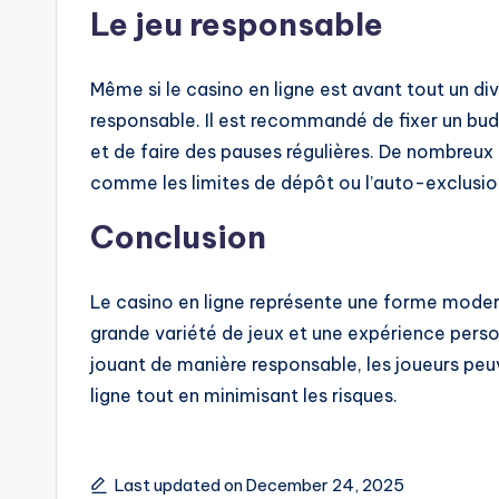
Le jeu responsable
Même si le casino en ligne est avant tout un di
responsable. Il est recommandé de fixer un bu
et de faire des pauses régulières. De nombreux 
comme les limites de dépôt ou l’auto-exclusion, 
Conclusion
Le casino en ligne représente une forme moder
grande variété de jeux et une expérience perso
jouant de manière responsable, les joueurs pe
ligne tout en minimisant les risques.
Last updated on December 24, 2025