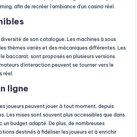
aming, afin de recréer l’ambiance d’un casino réel.
nibles
a diversité de son catalogue. Les machines à sous
es thèmes variés et des mécaniques différentes. Les
u le baccarat, sont proposés en plusieurs versions
 amateurs d’interaction peuvent se tourner vers le
 réel.
n ligne
. Les joueurs peuvent jouer à tout moment, depuis
res. Les mises sont souvent plus accessibles que dans
ec un budget adapté. De plus, de nombreuses
ns destinés à fidéliser les joueurs et à enrichir