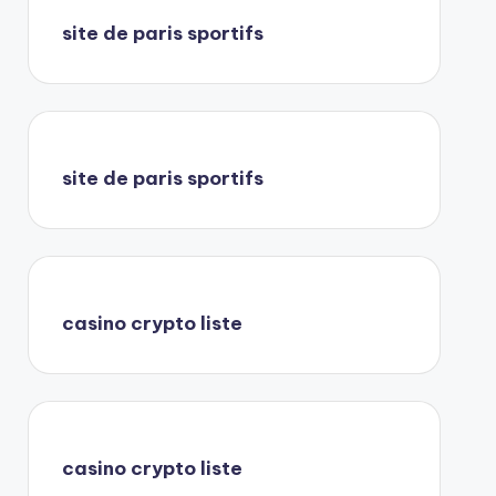
site de paris sportifs
site de paris sportifs
casino crypto liste
casino crypto liste