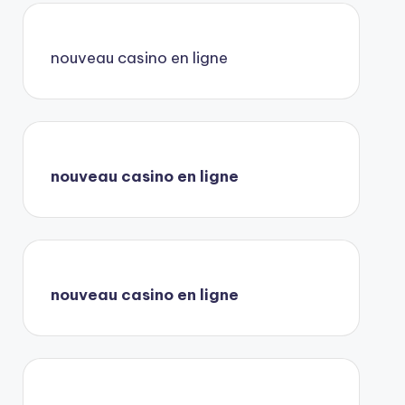
nouveau casino en ligne
nouveau casino en ligne
nouveau casino en ligne