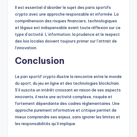
Il est essentiel d’aborder le sujet des paris sportifs
crypto avec une approche responsable et informée. La
compréhension des risques financiers, technologiques
et légaux est indispensable avant toute réflexion sur ce
type d’activité. L’information, la prudence et le respect
des lois locales doivent toujours primer sur l’attrait de
l’innovation.
Conclusion
Le pari sportif crypto illustre la rencontre entre le monde
du sport, du jeu en ligne et des technologies blockchain.
S’il suscite un intérêt croissant en raison de ses aspects
innovants, il reste une activité complexe, risquée et
fortement dépendante des cadres réglementaires. Une
approche purement informative et critique permet de
mieux comprendre ses enjeux, sans ignorer les limites et
les responsabilités qu’il implique.