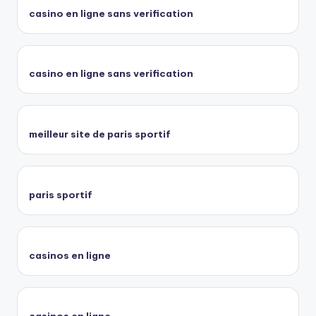
casino en ligne sans verification
casino en ligne sans verification
meilleur site de paris sportif
paris sportif
casinos en ligne
casinos en ligne