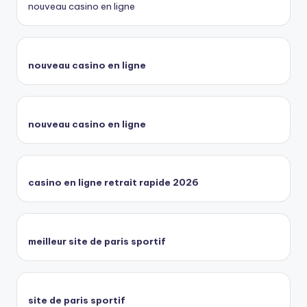
nouveau casino en ligne
nouveau casino en ligne
nouveau casino en ligne
casino en ligne retrait rapide 2026
meilleur site de paris sportif
site de paris sportif