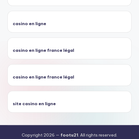
casino en ligne
casino en ligne france légal
casino en ligne france légal
site casino en ligne
Copyright 2026 —
footu21
. All rights reserved.