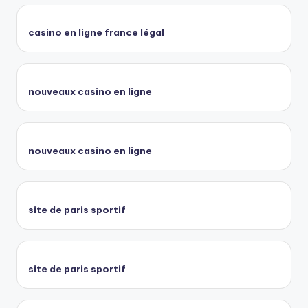
casino en ligne france légal
nouveaux casino en ligne
nouveaux casino en ligne
site de paris sportif
site de paris sportif