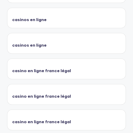
casinos en ligne
casinos en ligne
casino en ligne france légal
casino en ligne france légal
casino en ligne france légal