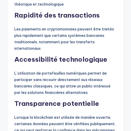
théorique et technologique.
Rapidité des transactions
Les paiements en cryptomonnaies peuvent être traités
plus rapidement que certains systèmes bancaires
traditionnels, notamment pour les transferts
internationaux.
Accessibilité technologique
L’utilisation de portefeuilles numériques permet de
participer sans recourir directement aux réseaux
bancaires classiques, ce qui attire un public intéressé
par les solutions financières alternatives.
Transparence potentielle
Lorsque la blockchain est utilisée de manière ouverte,
certaines données peuvent être vérifiées publiquement,
ce qui peut renforcer la confiance dans les mécanismes