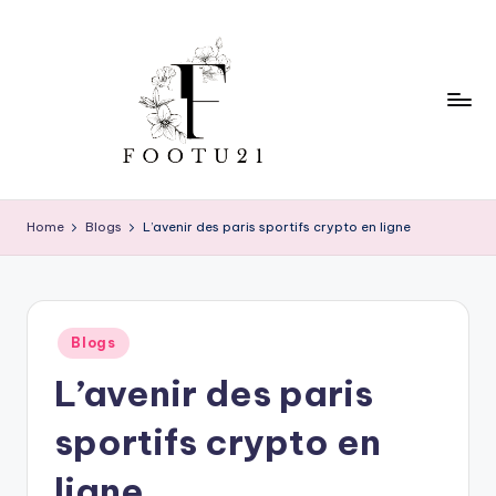
Skip
to
content
f
o
Home
Blogs
L’avenir des paris sportifs crypto en ligne
o
t
u
Posted
Blogs
in
2
L’avenir des paris
1
sportifs crypto en
ligne