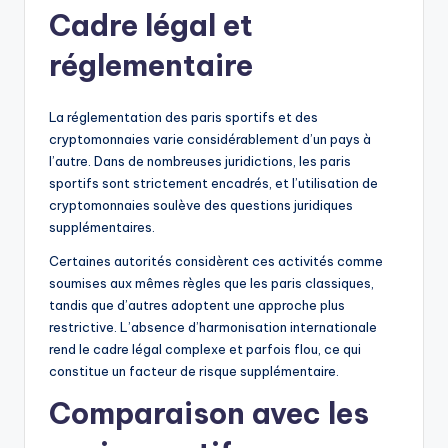
Cadre légal et
réglementaire
La réglementation des paris sportifs et des
cryptomonnaies varie considérablement d’un pays à
l’autre. Dans de nombreuses juridictions, les paris
sportifs sont strictement encadrés, et l’utilisation de
cryptomonnaies soulève des questions juridiques
supplémentaires.
Certaines autorités considèrent ces activités comme
soumises aux mêmes règles que les paris classiques,
tandis que d’autres adoptent une approche plus
restrictive. L’absence d’harmonisation internationale
rend le cadre légal complexe et parfois flou, ce qui
constitue un facteur de risque supplémentaire.
Comparaison avec les