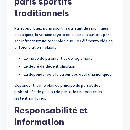
paris sportifs
traditionnels
Par rapport aux paris sportifs utilisant des monnaies
classiques, la version crypto se distingue surtout par
son infrastructure technologique. Les éléments clés de
différenciation incluent :
Le mode de paiement et de règlement
Le degré de décentralisation
La dépendance à la valeur des actifs numériques
Cependant, sur le plan du principe du pari et des
probabilités de gain ou de perte, les mécanismes
restent similaires.
Responsabilité et
information