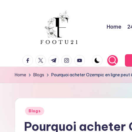
Skip
to
Home
2
content
f
facebook.com
twitter.com
t.me
instagram.com
youtube.com
o
o
Home
Blogs
Pourquoi acheter Ozempic en ligne peut ê
t
u
Posted
2
Blogs
in
Pourquoi acheter 
1