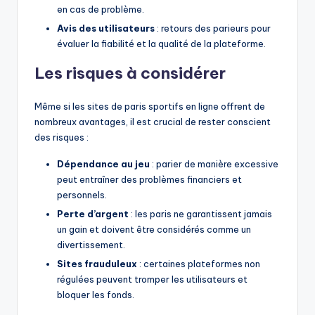
en cas de problème.
Avis des utilisateurs
: retours des parieurs pour
évaluer la fiabilité et la qualité de la plateforme.
Les risques à considérer
Même si les sites de paris sportifs en ligne offrent de
nombreux avantages, il est crucial de rester conscient
des risques :
Dépendance au jeu
: parier de manière excessive
peut entraîner des problèmes financiers et
personnels.
Perte d’argent
: les paris ne garantissent jamais
un gain et doivent être considérés comme un
divertissement.
Sites frauduleux
: certaines plateformes non
régulées peuvent tromper les utilisateurs et
bloquer les fonds.