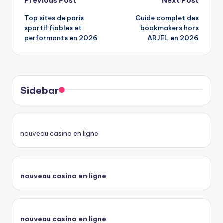
Post
Previous Post
Next Post
Top sites de paris
Guide complet des
navigation
sportif fiables et
bookmakers hors
performants en 2026
ARJEL en 2026
Sidebar
nouveau casino en ligne
nouveau casino en ligne
nouveau casino en ligne