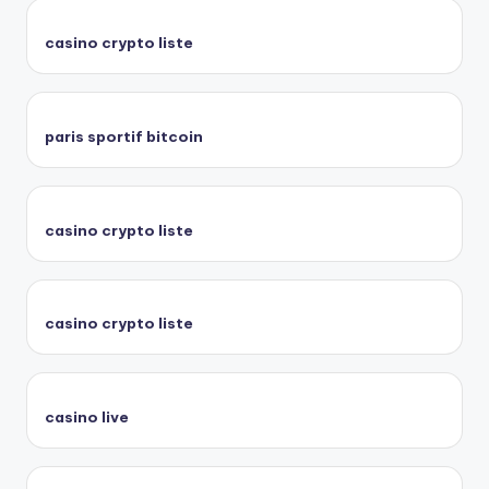
casino crypto liste
paris sportif bitcoin
casino crypto liste
casino crypto liste
casino live