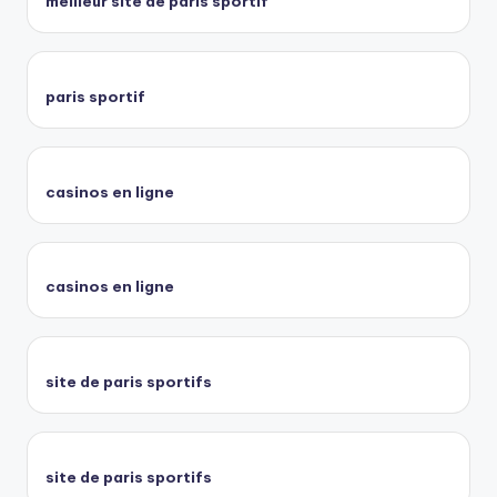
meilleur site de paris sportif
paris sportif
casinos en ligne
casinos en ligne
site de paris sportifs
site de paris sportifs