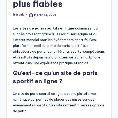
plus fiables
letrank
March 13, 2026
Posted
by
Les
sites de paris sportifs en ligne
connaissent un
succès croissant grâce à l’essor du numérique et à
l’intérêt mondial pour les événements sportifs. Ces
plateformes
meilleure site de paris sportif
aux
utilisateurs de parier sur différents sports, compétitions
et résultats depuis leur ordinateur ou leur smartphone,
offrant ainsi une expérience pratique et rapide.
Qu’est-ce qu’un site de paris
sportif en ligne ?
Un site de paris sportif en ligne est une plateforme
numérique qui permet de placer des mises sur des
événements sportifs. Ces sites offrent diverses options
de pari :