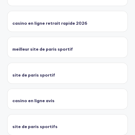
casino en ligne retrait rapide 2026
meilleur site de paris sportif
site de paris sportif
casino en ligne avis
site de paris sportifs