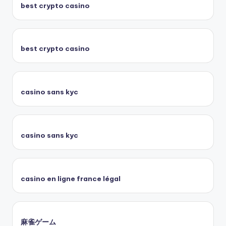
best crypto casino
best crypto casino
casino sans kyc
casino sans kyc
casino en ligne france légal
麻雀ゲーム