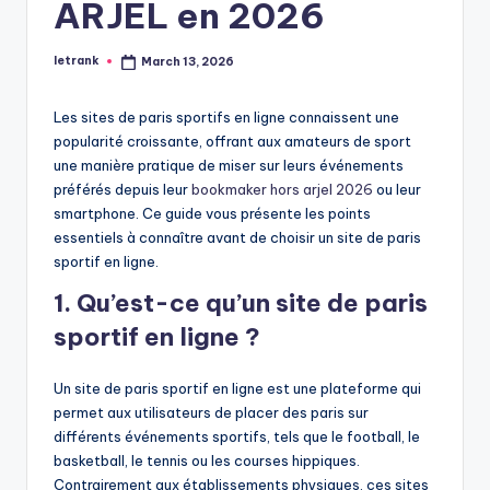
ARJEL en 2026
letrank
March 13, 2026
Posted
by
Les sites de paris sportifs en ligne connaissent une
popularité croissante, offrant aux amateurs de sport
une manière pratique de miser sur leurs événements
préférés depuis leur
bookmaker hors arjel 2026
ou leur
smartphone. Ce guide vous présente les points
essentiels à connaître avant de choisir un site de paris
sportif en ligne.
1. Qu’est-ce qu’un site de paris
sportif en ligne ?
Un site de paris sportif en ligne est une plateforme qui
permet aux utilisateurs de placer des paris sur
différents événements sportifs, tels que le football, le
basketball, le tennis ou les courses hippiques.
Contrairement aux établissements physiques, ces sites