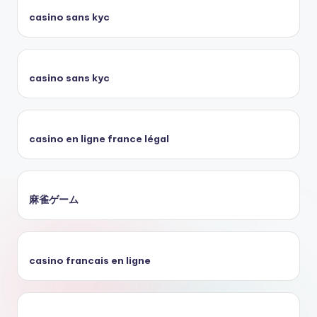
casino sans kyc
casino sans kyc
casino en ligne france légal
麻雀ゲーム
casino francais en ligne