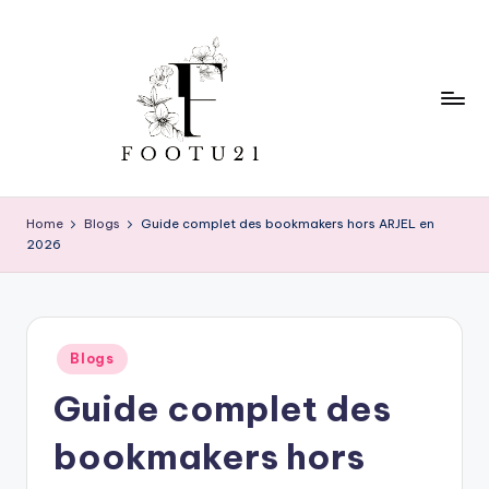
Skip
to
content
f
o
Home
Blogs
Guide complet des bookmakers hors ARJEL en
2026
o
t
u
Posted
2
Blogs
in
Guide complet des
1
bookmakers hors