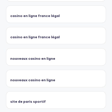
casino en ligne france légal
casino en ligne france légal
nouveaux casino en ligne
nouveaux casino en ligne
site de paris sportif