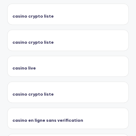
casino crypto liste
casino crypto liste
casino live
casino crypto liste
casino en ligne sans verification