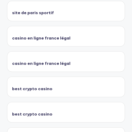
site de paris sportif
casino en ligne france légal
casino en ligne france légal
best crypto casino
best crypto casino