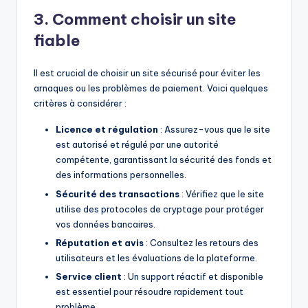
3. Comment choisir un site
fiable
Il est crucial de choisir un site sécurisé pour éviter les
arnaques ou les problèmes de paiement. Voici quelques
critères à considérer :
Licence et régulation
: Assurez-vous que le site
est autorisé et régulé par une autorité
compétente, garantissant la sécurité des fonds et
des informations personnelles.
Sécurité des transactions
: Vérifiez que le site
utilise des protocoles de cryptage pour protéger
vos données bancaires.
Réputation et avis
: Consultez les retours des
utilisateurs et les évaluations de la plateforme.
Service client
: Un support réactif et disponible
est essentiel pour résoudre rapidement tout
problème.