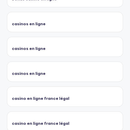
casinos en ligne
casinos en ligne
casinos en ligne
casino en ligne france légal
casino en ligne france légal