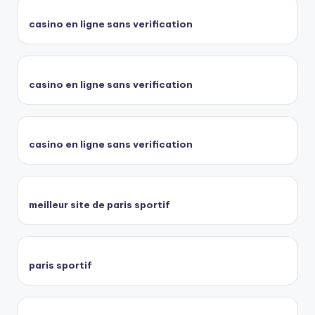
casino en ligne sans verification
casino en ligne sans verification
casino en ligne sans verification
meilleur site de paris sportif
paris sportif