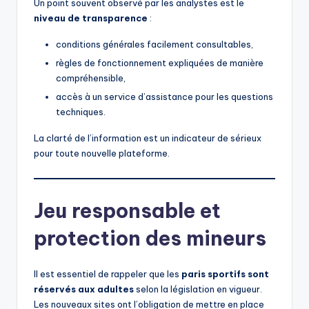
Un point souvent observé par les analystes est le
niveau de transparence
:
conditions générales facilement consultables,
règles de fonctionnement expliquées de manière
compréhensible,
accès à un service d’assistance pour les questions
techniques.
La clarté de l’information est un indicateur de sérieux
pour toute nouvelle plateforme.
Jeu responsable et
protection des mineurs
Il est essentiel de rappeler que les
paris sportifs sont
réservés aux adultes
selon la législation en vigueur.
Les nouveaux sites ont l’obligation de mettre en place