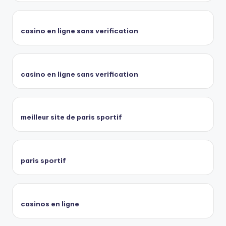
casino en ligne sans verification
casino en ligne sans verification
meilleur site de paris sportif
paris sportif
casinos en ligne