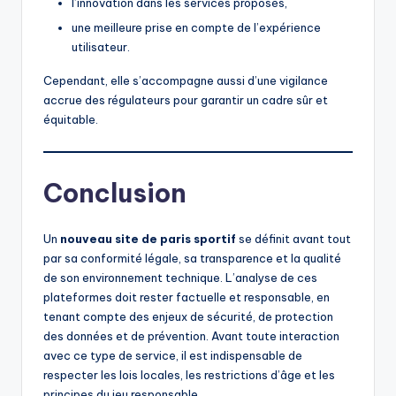
l’innovation dans les services proposés,
une meilleure prise en compte de l’expérience
utilisateur.
Cependant, elle s’accompagne aussi d’une vigilance
accrue des régulateurs pour garantir un cadre sûr et
équitable.
Conclusion
Un
nouveau site de paris sportif
se définit avant tout
par sa conformité légale, sa transparence et la qualité
de son environnement technique. L’analyse de ces
plateformes doit rester factuelle et responsable, en
tenant compte des enjeux de sécurité, de protection
des données et de prévention. Avant toute interaction
avec ce type de service, il est indispensable de
respecter les lois locales, les restrictions d’âge et les
principes du jeu responsable.