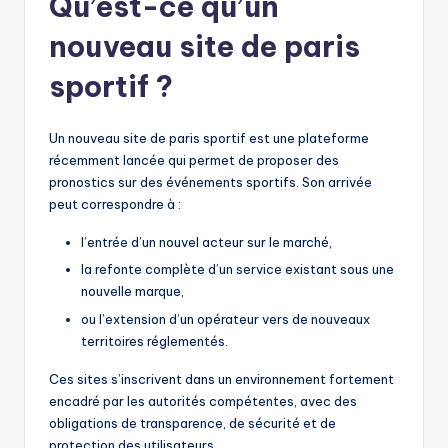
Qu’est-ce qu’un
nouveau site de paris
sportif ?
Un nouveau site de paris sportif est une plateforme
récemment lancée qui permet de proposer des
pronostics sur des événements sportifs. Son arrivée
peut correspondre à :
l’entrée d’un nouvel acteur sur le marché,
la refonte complète d’un service existant sous une
nouvelle marque,
ou l’extension d’un opérateur vers de nouveaux
territoires réglementés.
Ces sites s’inscrivent dans un environnement fortement
encadré par les autorités compétentes, avec des
obligations de transparence, de sécurité et de
protection des utilisateurs.