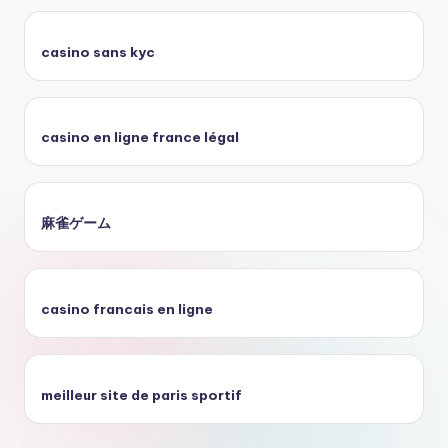
casino sans kyc
casino en ligne france légal
麻雀ゲーム
casino francais en ligne
meilleur site de paris sportif