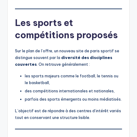
Les sports et
compétitions proposés
Sur le plan de l’offre, un nouveau site de paris sportif se
distingue souvent par la
diversité des disciplines
couvertes
. On retrouve généralement :
les sports majeurs comme le football, le tennis ou
le basketball,
des compétitions internationales et nationales,
parfois des sports émergents ou moins médiatisés.
L’objectif est de répondre à des centres d’intérêt variés
tout en conservant une structure lisible.