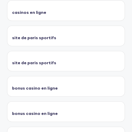
casinos en ligne
site de paris sportifs
site de paris sportifs
bonus casino en ligne
bonus casino en ligne