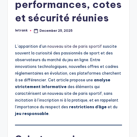
performances, cotes
et sécurité réunies
letrank
December 25, 2025
Posted
by
L’apparition d’un
nouveau site de paris sportif
suscite
souvent la curiosité des passionnés de sport et des
observateurs du marché du jeu en ligne. Entre
innovations technologiques, nouvelles offres et cadres
réglementaires en évolution, ces plateformes cherchent
à se différencier. Cet article propose une
analyse
strictement informative
des éléments qui
caractérisent un nouveau site de paris sportif, sans
incitation à l’inscription ni à la pratique, et en rappelant
l’importance du respect des
restrictions d’âge
et du
jeu responsable
.