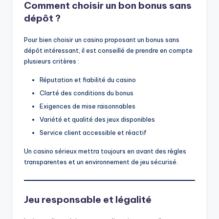
Comment choisir un bon bonus sans
dépôt ?
Pour bien choisir un casino proposant un bonus sans
dépôt intéressant, il est conseillé de prendre en compte
plusieurs critères :
Réputation et fiabilité du casino
Clarté des conditions du bonus
Exigences de mise raisonnables
Variété et qualité des jeux disponibles
Service client accessible et réactif
Un casino sérieux mettra toujours en avant des règles
transparentes et un environnement de jeu sécurisé.
Jeu responsable et légalité