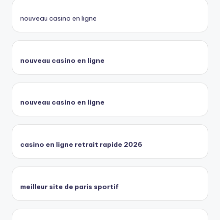
nouveau casino en ligne
nouveau casino en ligne
nouveau casino en ligne
casino en ligne retrait rapide 2026
meilleur site de paris sportif