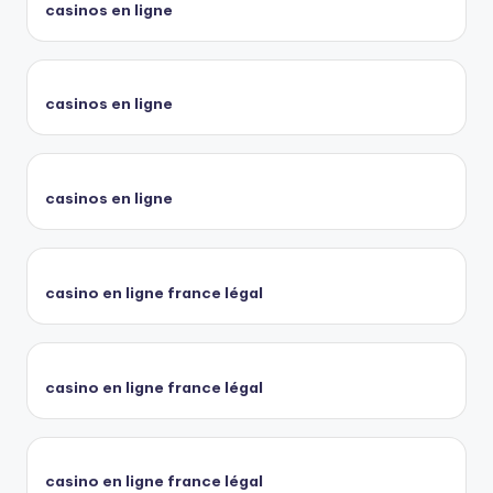
casinos en ligne
casinos en ligne
casinos en ligne
casino en ligne france légal
casino en ligne france légal
casino en ligne france légal