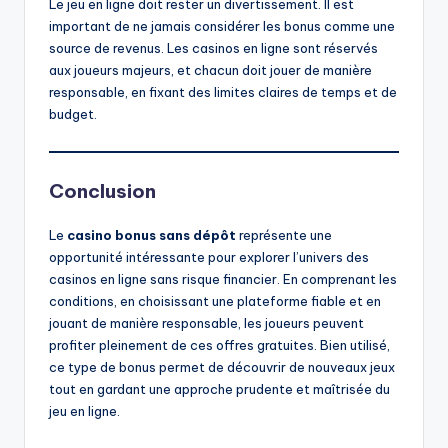
Le jeu en ligne doit rester un divertissement. Il est
important de ne jamais considérer les bonus comme une
source de revenus. Les casinos en ligne sont réservés
aux joueurs majeurs, et chacun doit jouer de manière
responsable, en fixant des limites claires de temps et de
budget.
Conclusion
Le
casino bonus sans dépôt
représente une
opportunité intéressante pour explorer l’univers des
casinos en ligne sans risque financier. En comprenant les
conditions, en choisissant une plateforme fiable et en
jouant de manière responsable, les joueurs peuvent
profiter pleinement de ces offres gratuites. Bien utilisé,
ce type de bonus permet de découvrir de nouveaux jeux
tout en gardant une approche prudente et maîtrisée du
jeu en ligne.