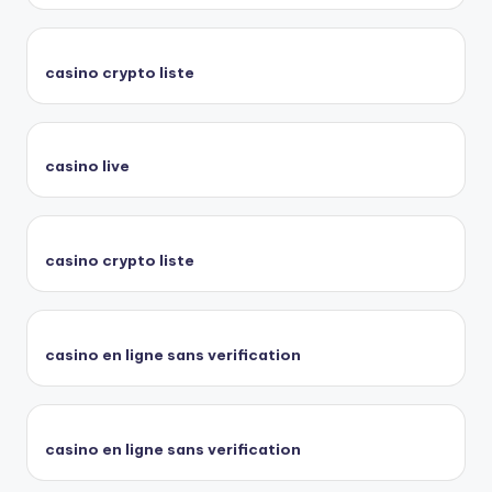
casino crypto liste
casino live
casino crypto liste
casino en ligne sans verification
casino en ligne sans verification