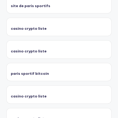
site de paris sportifs
casino crypto liste
casino crypto liste
paris sportif bitcoin
casino crypto liste