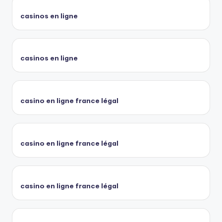
casinos en ligne
casinos en ligne
casino en ligne france légal
casino en ligne france légal
casino en ligne france légal