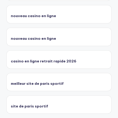
nouveau casino en ligne
nouveau casino en ligne
casino en ligne retrait rapide 2026
meilleur site de paris sportif
site de paris sportif