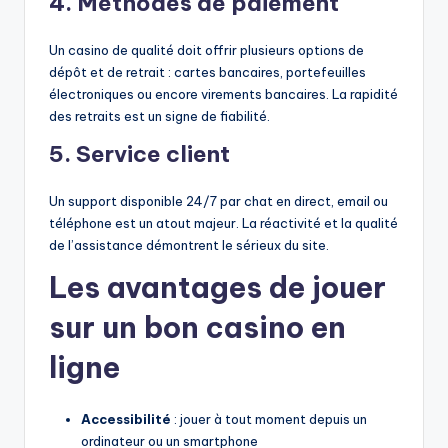
4. Méthodes de paiement
Un casino de qualité doit offrir plusieurs options de
dépôt et de retrait : cartes bancaires, portefeuilles
électroniques ou encore virements bancaires. La rapidité
des retraits est un signe de fiabilité.
5. Service client
Un support disponible 24/7 par chat en direct, email ou
téléphone est un atout majeur. La réactivité et la qualité
de l’assistance démontrent le sérieux du site.
Les avantages de jouer
sur un bon casino en
ligne
Accessibilité
: jouer à tout moment depuis un
ordinateur ou un smartphone