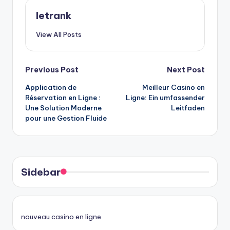
letrank
View All Posts
Post
Previous Post
Next Post
Application de
Meilleur Casino en
navigation
Réservation en Ligne :
Ligne: Ein umfassender
Une Solution Moderne
Leitfaden
pour une Gestion Fluide
Sidebar
nouveau casino en ligne