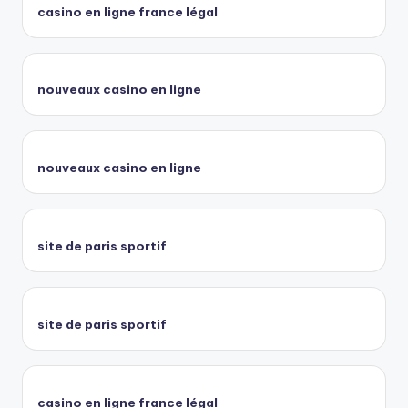
casino en ligne france légal
nouveaux casino en ligne
nouveaux casino en ligne
site de paris sportif
site de paris sportif
casino en ligne france légal