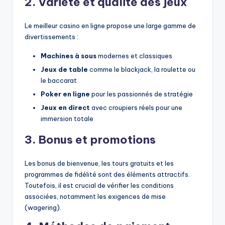
2. Variété et qualité des jeux
Le meilleur casino en ligne propose une large gamme de
divertissements :
Machines à sous
modernes et classiques
Jeux de table
comme le blackjack, la roulette ou
le baccarat
Poker en ligne
pour les passionnés de stratégie
Jeux en direct
avec croupiers réels pour une
immersion totale
3. Bonus et promotions
Les bonus de bienvenue, les tours gratuits et les
programmes de fidélité sont des éléments attractifs.
Toutefois, il est crucial de vérifier les conditions
associées, notamment les exigences de mise
(wagering).