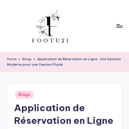
Skip
to
content
f
o
Home
Blogs
Application de Réservation en Ligne : Une Solution
Moderne pour une Gestion Fluide
o
t
u
Posted
2
Blogs
in
Application de
1
Réservation en Ligne