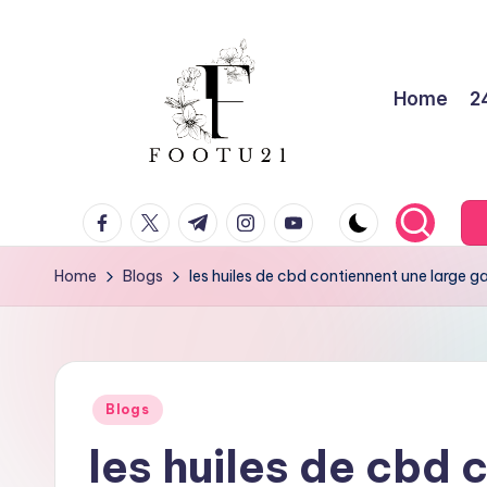
Skip
to
Home
2
content
f
facebook.com
twitter.com
t.me
instagram.com
youtube.com
o
o
Home
Blogs
les huiles de cbd contiennent une large
t
u
Posted
2
Blogs
in
les huiles de cbd 
1