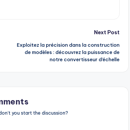
Next Post
Exploitez la précision dans la construction
de modèles : découvrez la puissance de
notre convertisseur d’échelle
mments
n’t you start the discussion?