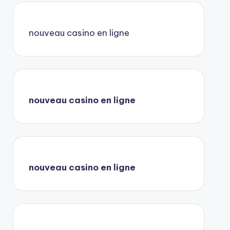
nouveau casino en ligne
nouveau casino en ligne
nouveau casino en ligne