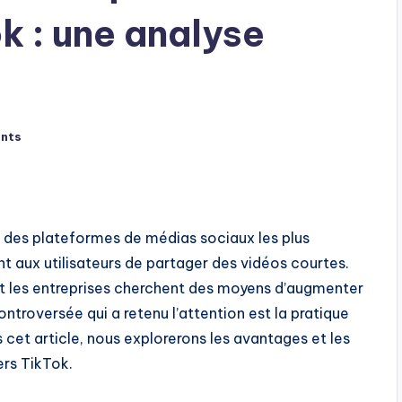
k : une analyse
nts
e des plateformes de médias sociaux les plus
t aux utilisateurs de partager des vidéos courtes.
 et les entreprises cherchent des moyens d’augmenter
ontroversée qui a retenu l’attention est la pratique
cet article, nous explorerons les avantages et les
ers TikTok.