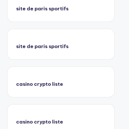
site de paris sportifs
site de paris sportifs
casino crypto liste
casino crypto liste