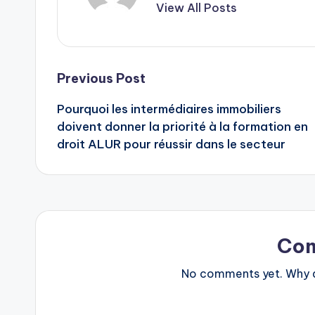
View All Posts
Post
Previous Post
Pourquoi les intermédiaires immobiliers
navigation
doivent donner la priorité à la formation en
droit ALUR pour réussir dans le secteur
Co
No comments yet. Why do