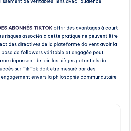
tablissement de véritables liens avec l’audience.
DES ABONNÉS TIKTOK
offrir des avantages à court
 les risques associés à cette pratique ne peuvent être
pect des directives de la plateforme doivent avoir la
une base de followers véritable et engagée peut
rme dépassent de loin les pièges potentiels du
succès sur TikTok doit être mesuré par des
t un engagement envers la philosophie communautaire