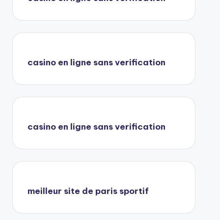
casino en ligne sans verification
casino en ligne sans verification
meilleur site de paris sportif