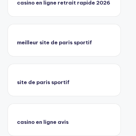
casino en ligne retrait rapide 2026
meilleur site de paris sportif
site de paris sportif
casino en ligne avis