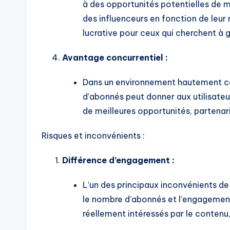
à des opportunités potentielles de 
des influenceurs en fonction de leur
lucrative pour ceux qui cherchent à 
Avantage concurrentiel :
Dans un environnement hautement con
d’abonnés peut donner aux utilisateu
de meilleures opportunités, partenari
Risques et inconvénients :
Différence d’engagement :
L’un des principaux inconvénients de 
le nombre d’abonnés et l’engagement
réellement intéressés par le contenu