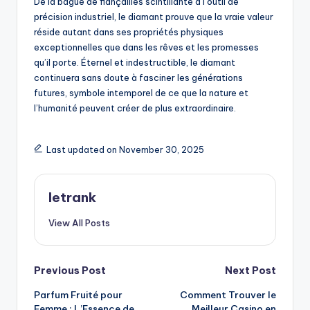
De la bague de fiançailles scintillante à l’outil de
précision industriel, le diamant prouve que la vraie valeur
réside autant dans ses propriétés physiques
exceptionnelles que dans les rêves et les promesses
qu’il porte. Éternel et indestructible, le diamant
continuera sans doute à fasciner les générations
futures, symbole intemporel de ce que la nature et
l’humanité peuvent créer de plus extraordinaire.
Last updated on November 30, 2025
letrank
View All Posts
Post
Previous Post
Next Post
Parfum Fruité pour
Comment Trouver le
navigation
Femme : L’Essence de
Meilleur Casino en