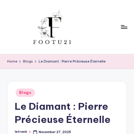
Skip
to
content
f
o
Home
Blogs
Le Diamant : Pierre Précieuse Éternelle
o
t
u
Posted
Blogs
in
2
Le Diamant : Pierre
1
Précieuse Éternelle
letrank
November 27, 2025
Posted