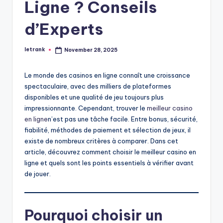
Ligne ? Conseils
d’Experts
letrank
November 28, 2025
Posted
by
Le monde des casinos en ligne connaît une croissance
spectaculaire, avec des milliers de plateformes
disponibles et une qualité de jeu toujours plus
impressionnante. Cependant, trouver le
meilleur casino
en ligne
n’est pas une tâche facile. Entre bonus, sécurité,
fiabilité, méthodes de paiement et sélection de jeux, il
existe de nombreux critères à comparer. Dans cet
article, découvrez comment choisir le meilleur casino en
ligne et quels sont les points essentiels à vérifier avant
de jouer.
Pourquoi choisir un