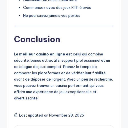
Commencez avec des jeux RTP élevés
Ne poursuivez jamais vos pertes
Conclusion
Le
meilleur casino en ligne
est celui qui combine
sécurité, bonus attractifs, support professionnel et un
catalogue de jeux complet. Prenez le temps de
comparer les plateformes et de vérifier leur fiabilité
avant de déposer de l’argent. Avec un peu de recherche,
vous pouvez trouver un casino performant qui vous
offrira une expérience de jeu exceptionnelle et
divertissante.
Last updated on November 28, 2025