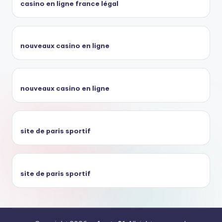
casino en ligne france légal
nouveaux casino en ligne
nouveaux casino en ligne
site de paris sportif
site de paris sportif