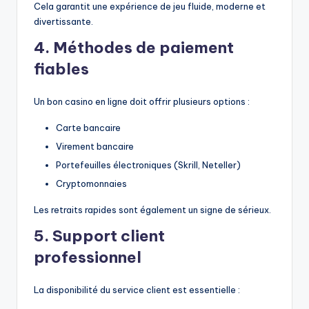
Cela garantit une expérience de jeu fluide, moderne et
divertissante.
4. Méthodes de paiement
fiables
Un bon casino en ligne doit offrir plusieurs options :
Carte bancaire
Virement bancaire
Portefeuilles électroniques (Skrill, Neteller)
Cryptomonnaies
Les retraits rapides sont également un signe de sérieux.
5. Support client
professionnel
La disponibilité du service client est essentielle :