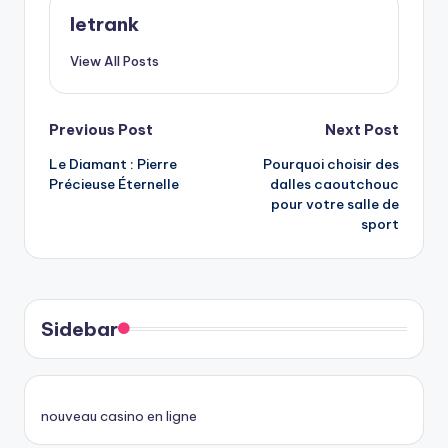
letrank
View All Posts
Post
Previous Post
Next Post
Le Diamant : Pierre
Pourquoi choisir des
navigation
Précieuse Éternelle
dalles caoutchouc
pour votre salle de
sport
Sidebar
nouveau casino en ligne