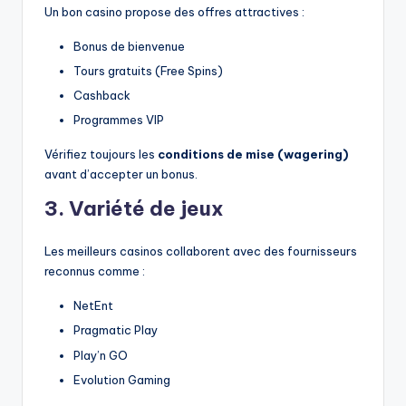
Un bon casino propose des offres attractives :
Bonus de bienvenue
Tours gratuits (Free Spins)
Cashback
Programmes VIP
Vérifiez toujours les
conditions de mise (wagering)
avant d’accepter un bonus.
3. Variété de jeux
Les meilleurs casinos collaborent avec des fournisseurs
reconnus comme :
NetEnt
Pragmatic Play
Play’n GO
Evolution Gaming