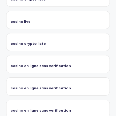
casino live
casino crypto liste
casino en ligne sans verification
casino en ligne sans verification
casino en ligne sans verification