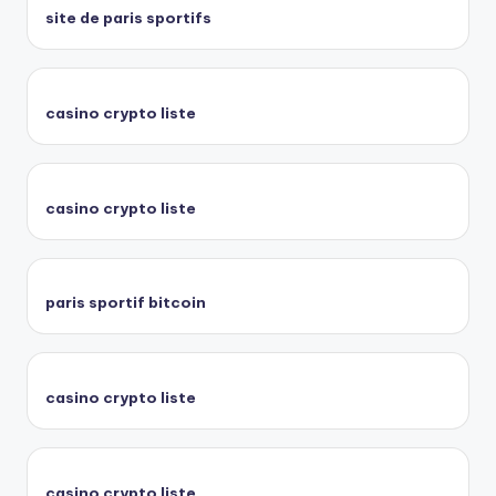
site de paris sportifs
casino crypto liste
casino crypto liste
paris sportif bitcoin
casino crypto liste
casino crypto liste