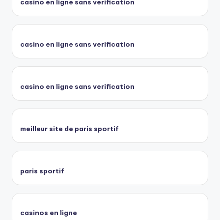
casino en ligne sans verification
casino en ligne sans verification
casino en ligne sans verification
meilleur site de paris sportif
paris sportif
casinos en ligne