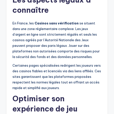
connaître
En France, les
Casinos sans vérification
se situent
dans une zone réglementaire complexe. Les jeux
d’argent en ligne sont strictement régulés et seuls les
casinos agréés par l’Autorité Nationale des Jeux
peuvent proposer des paris légaux. Jouer sur des
plateformes non autorisées comporte des risques pour
la sécurité des fonds et des données personnelles.
Certaines pages spécialisées redirigent les joueurs vers
des casinos fiables et licenciés via des liens affiliés. Ces
sites garantissent que les plateformes proposées
respectent les normes légales tout en offrant un accès
rapide et simplifié aux joueurs.
Optimiser son
expérience de jeu