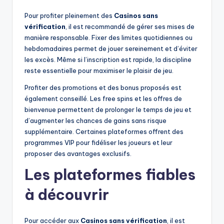
Pour profiter pleinement des
Casinos sans
vérification
, il est recommandé de gérer ses mises de
manière responsable. Fixer des limites quotidiennes ou
hebdomadaires permet de jouer sereinement et d’éviter
les excès. Même si l’inscription est rapide, la discipline
reste essentielle pour maximiser le plaisir de jeu.
Profiter des promotions et des bonus proposés est
également conseillé. Les free spins et les offres de
bienvenue permettent de prolonger le temps de jeu et
d’augmenter les chances de gains sans risque
supplémentaire. Certaines plateformes offrent des
programmes VIP pour fidéliser les joueurs et leur
proposer des avantages exclusifs.
Les plateformes fiables
à découvrir
Pour accéder aux
Casinos sans vérification
, il est