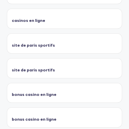
casinos en ligne
site de paris sportifs
site de paris sportifs
bonus casino en ligne
bonus casino en ligne