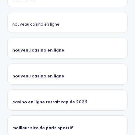
nouveau casino en ligne
nouveau casino en ligne
nouveau casino en ligne
casino en ligne retrait rapide 2026
meilleur site de paris sportif