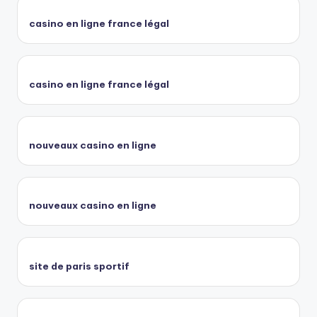
casino en ligne france légal
casino en ligne france légal
nouveaux casino en ligne
nouveaux casino en ligne
site de paris sportif