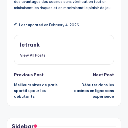
des avantages des casinos sans vérification tout en
minimisant les risques et en maximisant le plaisir de jeu.
Last updated on February 4, 2026
letrank
View All Posts
Post
Previous Post
Next Post
Meilleurs sites de paris
Débuter dans les
navigation
sportifs pour les
casinos en ligne sans
débutants
expérience
Sidebar