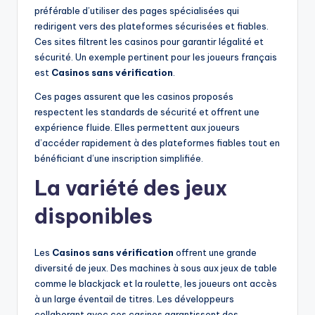
préférable d’utiliser des pages spécialisées qui
redirigent vers des plateformes sécurisées et fiables.
Ces sites filtrent les casinos pour garantir légalité et
sécurité. Un exemple pertinent pour les joueurs français
est
Casinos sans vérification
.
Ces pages assurent que les casinos proposés
respectent les standards de sécurité et offrent une
expérience fluide. Elles permettent aux joueurs
d’accéder rapidement à des plateformes fiables tout en
bénéficiant d’une inscription simplifiée.
La variété des jeux
disponibles
Les
Casinos sans vérification
offrent une grande
diversité de jeux. Des machines à sous aux jeux de table
comme le blackjack et la roulette, les joueurs ont accès
à un large éventail de titres. Les développeurs
collaborant avec ces casinos garantissent des