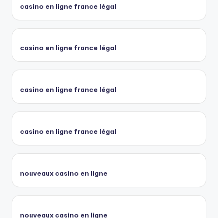
casino en ligne france légal
casino en ligne france légal
casino en ligne france légal
casino en ligne france légal
nouveaux casino en ligne
nouveaux casino en ligne