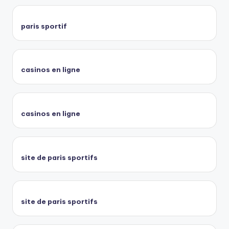
paris sportif
casinos en ligne
casinos en ligne
site de paris sportifs
site de paris sportifs