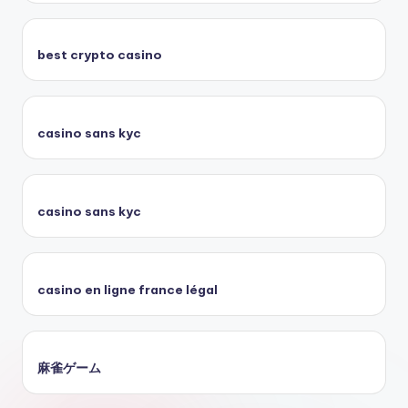
best crypto casino
casino sans kyc
casino sans kyc
casino en ligne france légal
麻雀ゲーム