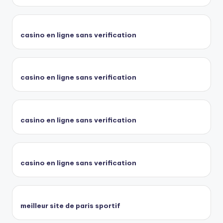
casino en ligne sans verification
casino en ligne sans verification
casino en ligne sans verification
casino en ligne sans verification
meilleur site de paris sportif