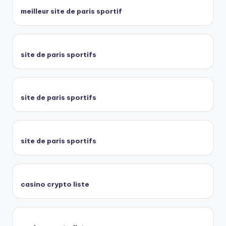
meilleur site de paris sportif
site de paris sportifs
site de paris sportifs
site de paris sportifs
casino crypto liste