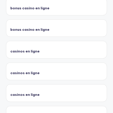
bonus casino en ligne
bonus casino en ligne
casinos en ligne
casinos en ligne
casinos en ligne