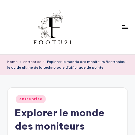
Skip
to
content
f
o
Home
entreprise
Explorer le monde des moniteurs Beetronics :
le guide ultime de la technologie d’affichage de pointe
o
t
u
Posted
2
entreprise
in
Explorer le monde
1
des moniteurs