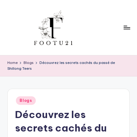
Skip
to
content
f
o
Home
Blogs
Découvrez les secrets cachés du passé de
Shillong Teers
o
t
u
Posted
2
Blogs
in
Découvrez les
1
secrets cachés du