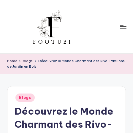
Skip
to
content
f
o
Home
Blogs
Découvrez le Monde Charmant des Rivo-Pavillons
de Jardin en Bois
o
t
u
Posted
2
Blogs
in
Découvrez le Monde
1
Charmant des Rivo-