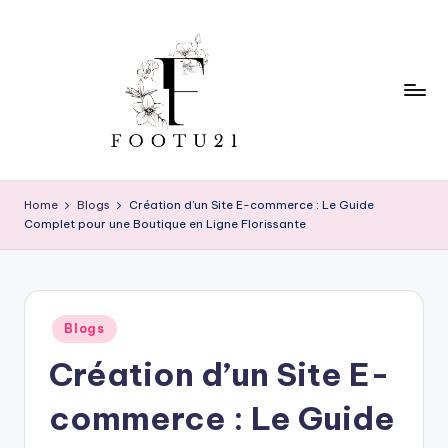
Skip
to
content
f
o
Home
Blogs
Création d’un Site E-commerce : Le Guide
Complet pour une Boutique en Ligne Florissante
o
t
u
Posted
2
Blogs
in
Création d’un Site E-
1
commerce : Le Guide