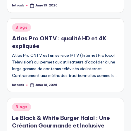
letrank
June 19, 2026
Posted
by
Posted
Blogs
in
Atlas Pro ONTV : qualité HD et 4K
expliquée
Atlas Pro ONTV est un service IPTV (Internet Protocol
Television) qui permet aux utilisateurs d’accéder à une
large gamme de contenus télévisés via Internet.
Contrairement aux méthodes traditionnelles comme le…
letrank
June 18, 2026
Posted
by
Posted
Blogs
in
Le Black & White Burger Halal : Une
Création Gourmande et Inclusive