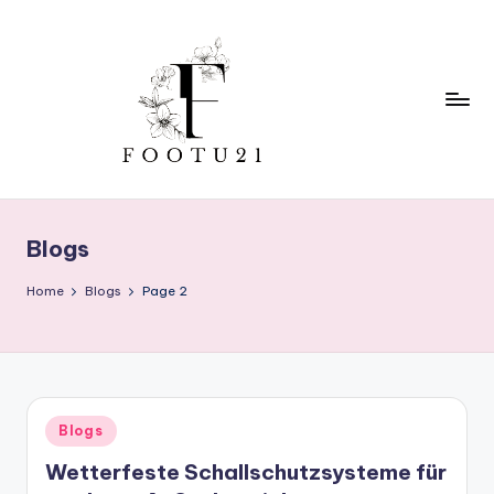
Skip
to
content
f
o
Blogs
o
t
Home
Blogs
Page 2
u
2
1
Posted
Blogs
in
Wetterfeste Schallschutzsysteme für