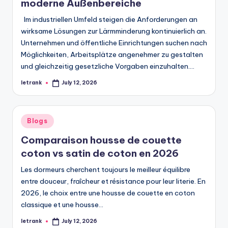
moderne Außenbereiche
Im industriellen Umfeld steigen die Anforderungen an
wirksame Lösungen zur Lärmminderung kontinuierlich an.
Unternehmen und öffentliche Einrichtungen suchen nach
Möglichkeiten, Arbeitsplätze angenehmer zu gestalten
und gleichzeitig gesetzliche Vorgaben einzuhalten.…
letrank
July 12, 2026
Posted
by
Posted
Blogs
in
Comparaison housse de couette
coton vs satin de coton en 2026
Les dormeurs cherchent toujours le meilleur équilibre
entre douceur, fraîcheur et résistance pour leur literie. En
2026, le choix entre une housse de couette en coton
classique et une housse…
letrank
July 12, 2026
Posted