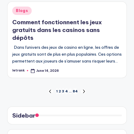
Posted
Blogs
in
Comment fonctionnent les jeux
gratuits dans les casinos sans
dépôts
Dans l'univers des jeux de casino en ligne, les offres de
jeux gratuits sont de plus en plus populaires. Ces options
permettent aux joueurs de s'amuser sans risquer leurs…
letrank
June 14, 2026
Posted
by
Posts
1
2
3
4
…
84
PREVIOUS
NEXT
PAGE
PAGE
pagination
Sidebar