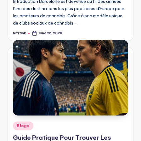
Introduction Barcelone est devenue au fil des années
l'une des destinations les plus populaires d'Europe pour
les amateurs de cannabis. Grâce à son modèle unique
de clubs sociaux de cannabis,…
letrank
June 25, 2026
Posted
by
Posted
Blogs
in
Guide Pratique Pour Trouver Les