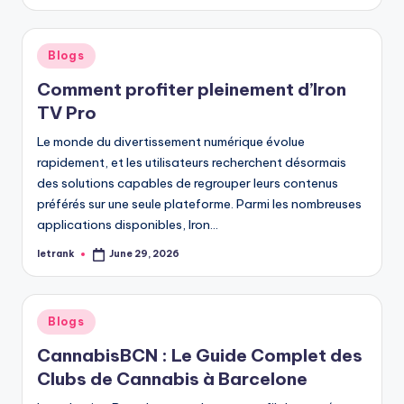
by
Posted
Blogs
in
Comment profiter pleinement d’Iron
TV Pro
Le monde du divertissement numérique évolue
rapidement, et les utilisateurs recherchent désormais
des solutions capables de regrouper leurs contenus
préférés sur une seule plateforme. Parmi les nombreuses
applications disponibles, Iron…
letrank
June 29, 2026
Posted
by
Posted
Blogs
in
CannabisBCN : Le Guide Complet des
Clubs de Cannabis à Barcelone