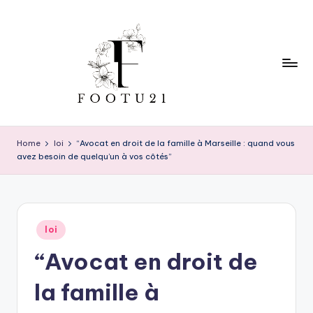
Skip
to
content
f
o
Home
loi
“Avocat en droit de la famille à Marseille : quand vous
avez besoin de quelqu’un à vos côtés”
o
t
u
Posted
2
loi
in
“Avocat en droit de
1
la famille à