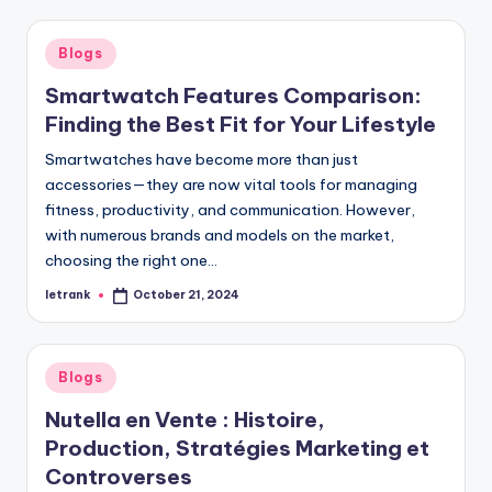
Posted
Blogs
in
Smartwatch Features Comparison:
Finding the Best Fit for Your Lifestyle
Smartwatches have become more than just
accessories—they are now vital tools for managing
fitness, productivity, and communication. However,
with numerous brands and models on the market,
choosing the right one…
letrank
October 21, 2024
Posted
by
Posted
Blogs
in
Nutella en Vente : Histoire,
Production, Stratégies Marketing et
Controverses