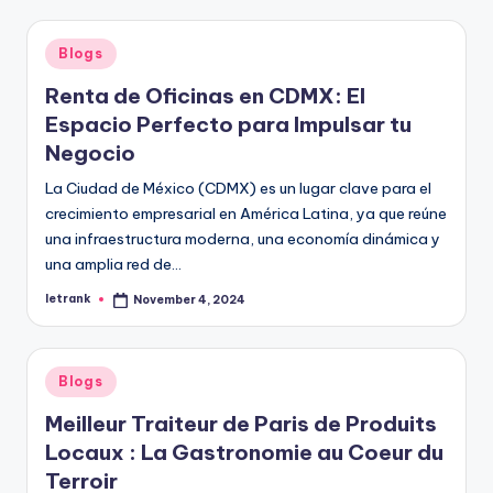
Posted
Blogs
in
Renta de Oficinas en CDMX: El
Espacio Perfecto para Impulsar tu
Negocio
La Ciudad de México (CDMX) es un lugar clave para el
crecimiento empresarial en América Latina, ya que reúne
una infraestructura moderna, una economía dinámica y
una amplia red de…
letrank
November 4, 2024
Posted
by
Posted
Blogs
in
Meilleur Traiteur de Paris de Produits
Locaux : La Gastronomie au Coeur du
Terroir