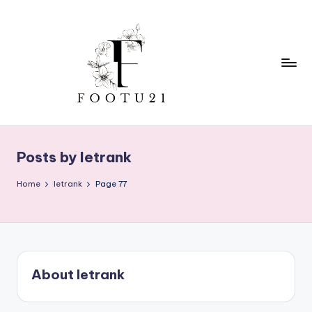
Skip
to
content
f
o
Posts by letrank
o
t
Home
letrank
Page 77
u
2
1
About letrank