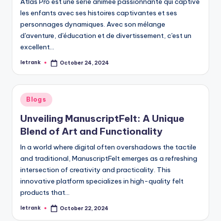
Atlas Pro est une série animée passionnante qui captive
les enfants avec ses histoires captivantes et ses
personnages dynamiques. Avec son mélange
d'aventure, d'éducation et de divertissement, c'est un
excellent…
letrank
October 24, 2024
Posted
by
Posted
Blogs
in
Unveiling ManuscriptFelt: A Unique
Blend of Art and Functionality
In a world where digital often overshadows the tactile
and traditional, ManuscriptFelt emerges as a refreshing
intersection of creativity and practicality. This
innovative platform specializes in high-quality felt
products that…
letrank
October 22, 2024
Posted
by