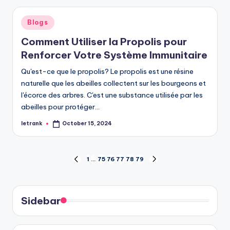
Posted
Blogs
in
Comment Utiliser la Propolis pour
Renforcer Votre Système Immunitaire
Qu'est-ce que le propolis? Le propolis est une résine
naturelle que les abeilles collectent sur les bourgeons et
l'écorce des arbres. C'est une substance utilisée par les
abeilles pour protéger…
letrank
October 15, 2024
Posted
by
Posts
1
…
75
76
77
78
79
PREVIOUS
NEXT
PAGE
PAGE
pagination
Sidebar