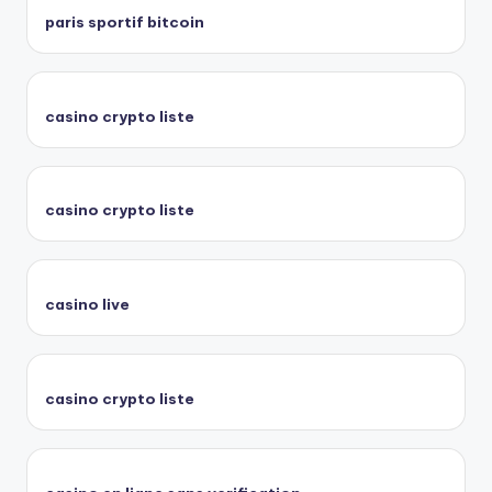
paris sportif bitcoin
casino crypto liste
casino crypto liste
casino live
casino crypto liste