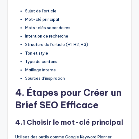
Sujet de l’article
Mot-clé principal
Mots-clés secondaires
Intention de recherche
Structure de l’article (H1, H2, H3)
Ton et style
Type de contenu
Maillage interne
Sources d’inspiration
4. Étapes pour Créer un
Brief SEO Efficace
4.1 Choisir le mot-clé principal
Utilisez des outils comme Google Keyword Planner,