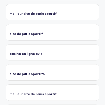
meilleur site de paris sportif
site de paris sportif
casino en ligne avis
site de paris sportifs
meilleur site de paris sportif