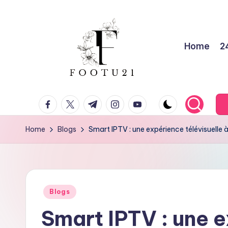
Skip
to
Home
2
content
f
facebook.com
twitter.com
t.me
instagram.com
youtube.com
o
o
Home
Blogs
Smart IPTV : une expérience télévisuelle à
t
u
Posted
2
Blogs
in
Smart IPTV : une 
1